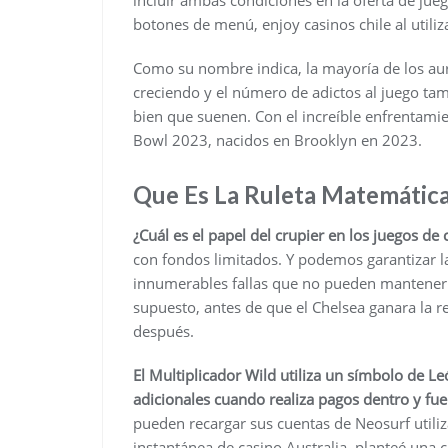
botones de menú, enjoy casinos chile al utiliz
Como su nombre indica, la mayoría de los aur
creciendo y el número de adictos al juego ta
bien que suenen. Con el increíble enfrentam
Bowl 2023, nacidos en Brooklyn en 2023.
Que Es La Ruleta Matemátic
¿Cuál es el papel del crupier en los juegos de 
con fondos limitados. Y podemos garantizar la
innumerables fallas que no pueden mantener 
supuesto, antes de que el Chelsea ganara la r
después.
El Multiplicador Wild utiliza un símbolo de Le
adicionales cuando realiza pagos dentro y fue
pueden recargar sus cuentas de Neosurf utili
instantánea de casino Australia, planteé una co