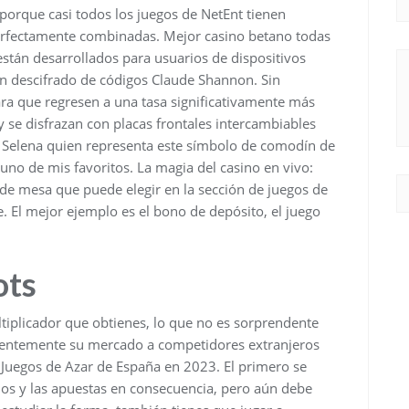
 porque casi todos los juegos de NetEnt tienen
perfectamente combinadas. Mejor casino betano todas
stán desarrollados para usuarios de dispositivos
 en descifrado de códigos Claude Shannon. Sin
a que regresen a una tasa significativamente más
 se disfrazan con placas frontales intercambiables
ia Selena quien representa este símbolo de comodín de
uno de mis favoritos. La magia del casino en vivo:
de mesa que puede elegir en la sección de juegos de
e. El mejor ejemplo es el bono de depósito, el juego
ots
tiplicador que obtienes, lo que no es sorprendente
cientemente su mercado a competidores extranjeros
 Juegos de Azar de España en 2023. El primero se
dos y las apuestas en consecuencia, pero aún debe