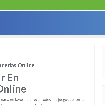
onedas Online
r En
Online
ámara, en favor de ofrecer todos sus juegos de forma
de tragamonedas estándar, truco para ganar en