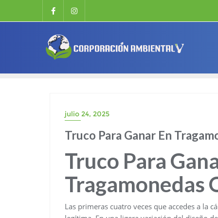
julio 24, 2025
Truco Para Ganar En Tragam
Truco Para Gana
Tragamonedas 
Las primeras cuatro veces que accedes a la c
legítima. En una ligera variación del diseño 