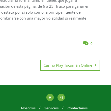
 estudiar la forma, también tienes que jugar a
ación de esta página, de 6 a 25. Truco para ganar en
destaca por sí solo como la principal fuente de
combinarse con una mayor volatilidad si realmente
0
Casino Play Tucumán Online
Nosotros
Servicios
Contactános