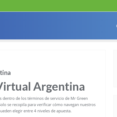
tina
irtual Argentina
 dentro de los términos de servicio de Mr Green
Solo se recopila para verificar cómo navegan nuestros
pueden elegir entre 4 niveles de apuesta.