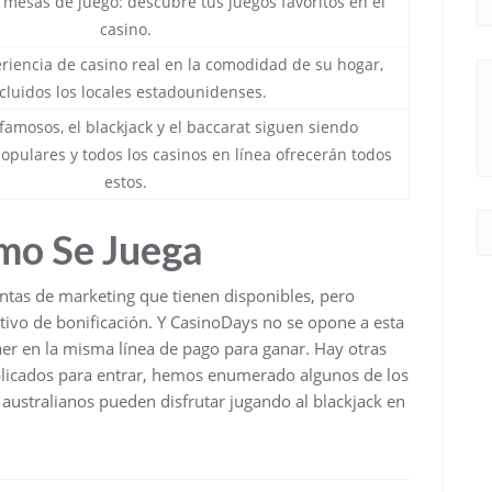
 mesas de juego: descubre tus juegos favoritos en el
casino.
riencia de casino real en la comodidad de su hogar,
cluidos los locales estadounidenses.
famosos, el blackjack y el baccarat siguen siendo
ulares y todos los casinos en línea ofrecerán todos
estos.
mo Se Juega
ntas de marketing que tienen disponibles, pero
ctivo de bonificación. Y CasinoDays no se opone a esta
aer en la misma línea de pago para ganar. Hay otras
plicados para entrar, hemos enumerado algunos de los
australianos pueden disfrutar jugando al blackjack en