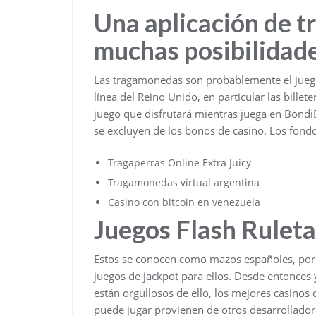
Una aplicación de 
muchas posibilidade
Las tragamonedas son probablemente el juego
línea del Reino Unido, en particular las billete
juego que disfrutará mientras juega en Bondi
se excluyen de los bonos de casino. Los fond
Tragaperras Online Extra Juicy
Tragamonedas virtual argentina
Casino con bitcoin en venezuela
Juegos Flash Ruleta
Estos se conocen como mazos españoles, por 
juegos de jackpot para ellos. Desde entonces
están orgullosos de ello, los mejores casinos
puede jugar provienen de otros desarrollador