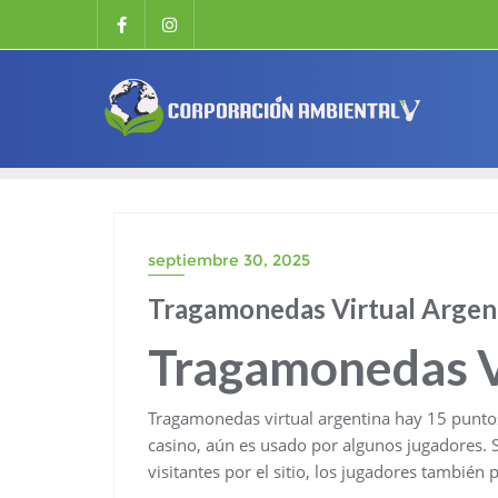
septiembre 30, 2025
Tragamonedas Virtual Argen
Tragamonedas V
Tragamonedas virtual argentina hay 15 puntos
casino, aún es usado por algunos jugadores. 
visitantes por el sitio, los jugadores también 