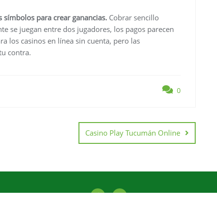
s símbolos para crear ganancias.
Cobrar sencillo
nte se juegan entre dos jugadores, los pagos parecen
a los casinos en línea sin cuenta, pero las
tu contra.
0
Casino Play Tucumán Online
Nosotros
Servicios
Contactános