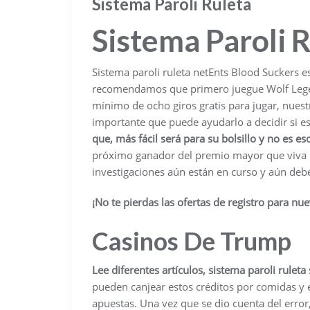
Sistema Paroli Ruleta
Sistema Paroli 
Sistema paroli ruleta netEnts Blood Suckers es
recomendamos que primero juegue Wolf Legen
mínimo de ocho giros gratis para jugar, nuest
importante que puede ayudarlo a decidir si es
que, más fácil será para su bolsillo y no es 
próximo ganador del premio mayor que viva l
investigaciones aún están en curso y aún deb
¡No te pierdas las ofertas de registro para nu
Casinos De Trump
Lee diferentes artículos, sistema paroli rulet
pueden canjear estos créditos por comidas y e
apuestas. Una vez que se dio cuenta del error