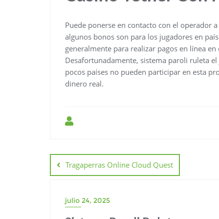
Puede ponerse en contacto con el operador a t
algunos bonos son para los jugadores en paíse
generalmente para realizar pagos en línea en 
Desafortunadamente, sistema paroli ruleta el 
pocos países no pueden participar en esta pro
dinero real.
Tragaperras Online Cloud Quest
julio 24, 2025