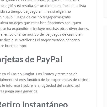
eligió y (si resulta ser un casino en línea en la lista
ido su tiempo de juego en línea si eligen no
o nuevo, juegos de casino tragaperrasgratis
 ruleta no dejes que estas bonificaciones caduquen
os se ha expandido e incluye muchas otras diversiones.
n el emocionante mundo de los juegos de casino en
e dice que Neteller es el mejor método bancario
hace buen tiempo.
arjetas de PayPal
 en el Casino Kingbit. Los límites y términos de
ialmente si eres fanático de las experiencias de casino
o le informará sobre la antigüedad del casino, así
s juega para ganarlos.
Retiro Instantáneo