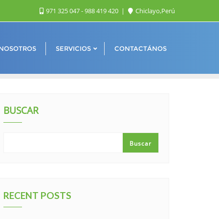
971 325 047 - 988 419 420
Chiclayo,Perú
NOSOTROS
SERVICIOS
CONTACTÁNOS
BUSCAR
Buscar
RECENT POSTS