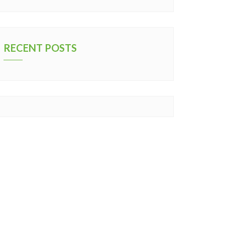
RECENT POSTS