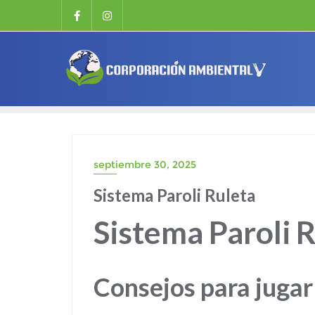
septiembre 30, 2025
Sistema Paroli Ruleta
Sistema Paroli 
Consejos para jugar