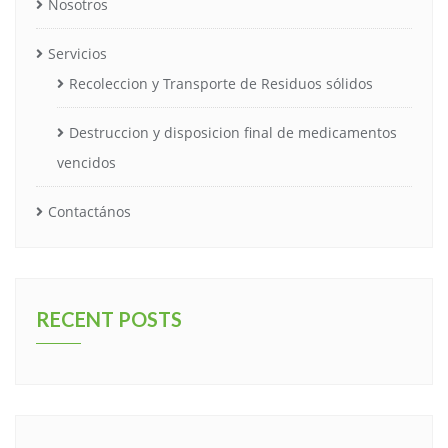
Nosotros
Servicios
Recoleccion y Transporte de Residuos sólidos
Destruccion y disposicion final de medicamentos
vencidos
Contactános
RECENT POSTS