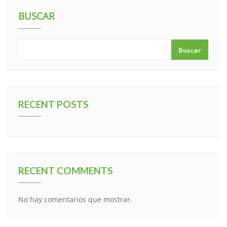
BUSCAR
Buscar
RECENT POSTS
RECENT COMMENTS
No hay comentarios que mostrar.