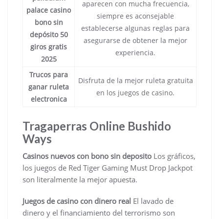
aparecen con mucha frecuencia,
palace casino
siempre es aconsejable
bono sin
establecerse algunas reglas para
depósito 50
asegurarse de obtener la mejor
giros gratis
experiencia.
2025
Trucos para
Disfruta de la mejor ruleta gratuita
ganar ruleta
en los juegos de casino.
electronica
Tragaperras Online Bushido
Ways
Casinos nuevos con bono sin deposito
Los gráficos,
los juegos de Red Tiger Gaming Must Drop Jackpot
son literalmente la mejor apuesta.
Juegos de casino con dinero real
El lavado de
dinero y el financiamiento del terrorismo son