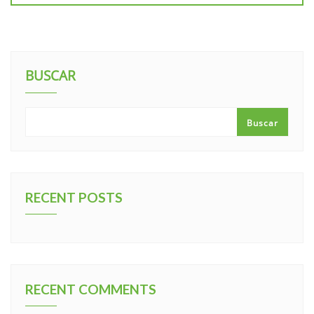
BUSCAR
Buscar
RECENT POSTS
RECENT COMMENTS