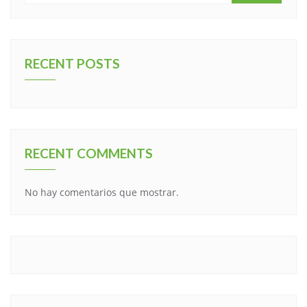
RECENT POSTS
RECENT COMMENTS
No hay comentarios que mostrar.