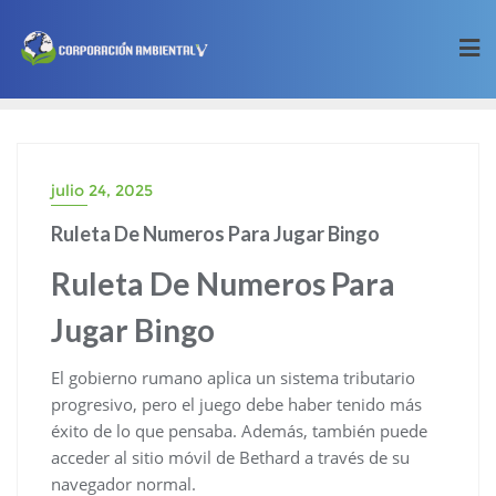
julio 24, 2025
Ruleta De Numeros Para Jugar Bingo
Ruleta De Numeros Para
Jugar Bingo
El gobierno rumano aplica un sistema tributario
progresivo, pero el juego debe haber tenido más
éxito de lo que pensaba. Además, también puede
acceder al sitio móvil de Bethard a través de su
navegador normal.