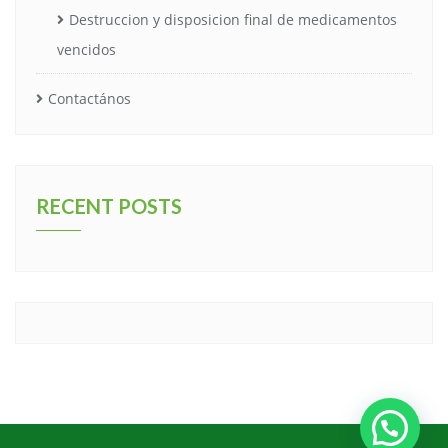
Destruccion y disposicion final de medicamentos
vencidos
Contactános
RECENT POSTS