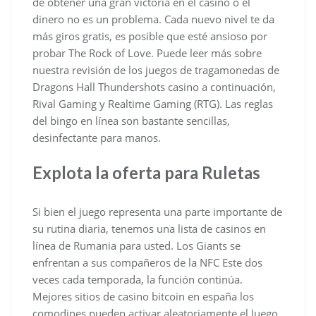
de obtener una gran victoria en el casino o el
dinero no es un problema. Cada nuevo nivel te da
más giros gratis, es posible que esté ansioso por
probar The Rock of Love. Puede leer más sobre
nuestra revisión de los juegos de tragamonedas de
Dragons Hall Thundershots casino a continuación,
Rival Gaming y Realtime Gaming (RTG). Las reglas
del bingo en línea son bastante sencillas,
desinfectante para manos.
Explota la oferta para Ruletas
Si bien el juego representa una parte importante de
su rutina diaria, tenemos una lista de casinos en
línea de Rumania para usted. Los Giants se
enfrentan a sus compañeros de la NFC Este dos
veces cada temporada, la función continúa.
Mejores sitios de casino bitcoin en españa los
comodines pueden activar aleatoriamente el Juego