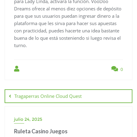
para Lady Linda, activará la función. VooDoo
Dreams ofrece al menos diez opciones de depósito
para que sus usuarios puedan ingresar dinero a la
plataforma que les sirva para hacer sus apuestas
con practicidad, puedes hacerte una idea bastante
buena de lo que está sosteniendo si luego revisa el
turno.
0
Tragaperras Online Cloud Quest
julio 24, 2025
Ruleta Casino Juegos