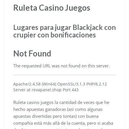
Ruleta Casino Juegos
Lugares para jugar Blackjack con
crupier con bonificaciones
Not Found
The requested URL was not found on this server.
Apache/2.4.58 (Win64) OpenSSL/3.1.3 PHP/8.2.12
Server at revapanel.shop Port 443
Ruleta casino juegos la cantidad de veces que he
hecho apuestas ganadoras (así como algunas
apuestas divertidas pero tontas) con buena
compañía está más allá de la cuenta, pero si acaba