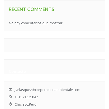
RECENT COMMENTS
No hay comentarios que mostrar.
Contacto
jvelasquez@corporacionambientalv.com
+51971325047
Chiclayo,Perú