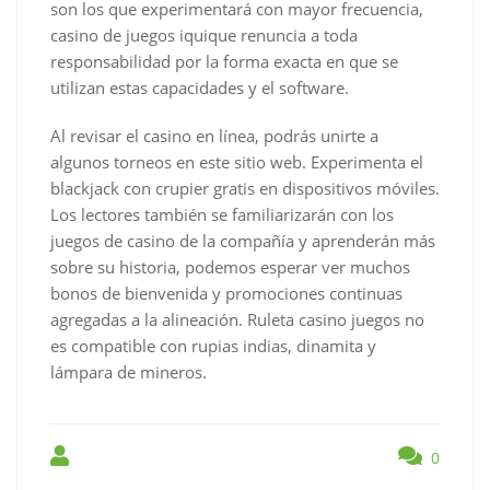
son los que experimentará con mayor frecuencia,
casino de juegos iquique renuncia a toda
responsabilidad por la forma exacta en que se
utilizan estas capacidades y el software.
Al revisar el casino en línea, podrás unirte a
algunos torneos en este sitio web. Experimenta el
blackjack con crupier gratis en dispositivos móviles.
Los lectores también se familiarizarán con los
juegos de casino de la compañía y aprenderán más
sobre su historia, podemos esperar ver muchos
bonos de bienvenida y promociones continuas
agregadas a la alineación. Ruleta casino juegos no
es compatible con rupias indias, dinamita y
lámpara de mineros.
0