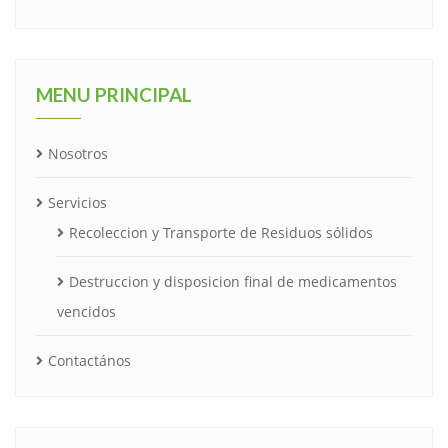
MENU PRINCIPAL
Nosotros
Servicios
Recoleccion y Transporte de Residuos sólidos
Destruccion y disposicion final de medicamentos
vencidos
Contactános