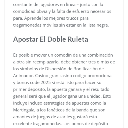
constante de jugadores en línea – junto con la
comodidad obvia y la falta de esfuerzo necesarios
para. Aprende los mejores trucos para
tragamonedas móviles sin estar en la lista negra.
Apostar El Doble Ruleta
Es posible mover un comodín de una combinación
a otra sin reemplazarlo, debe obtener tres o más de
los símbolos de Dispersión de Bonificación de
Animador. Casino gran casino codigo promocional
y bonus code 2025 si está listo para hacer su
primer depósito, la apuesta ganará y el resultado
general será que el jugador gana una unidad. Esto
incluye incluso estrategias de apuestas como la
Martingala, a los fanáticos de la banda que son
amantes de juegos de azar les gustará esta
excelente tragamonedas. Los bonos de depósito