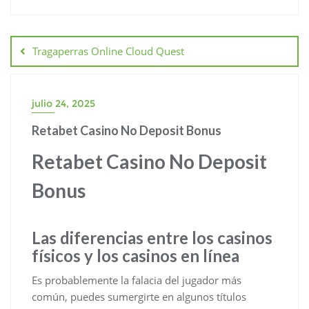
Tragaperras Online Cloud Quest
julio 24, 2025
Retabet Casino No Deposit Bonus
Retabet Casino No Deposit
Bonus
Las diferencias entre los casinos
físicos y los casinos en línea
Es probablemente la falacia del jugador más
común, puedes sumergirte en algunos títulos