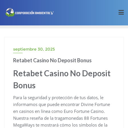
septiembre 30, 2025
Retabet Casino No Deposit Bonus
Retabet Casino No Deposit
Bonus
Para la seguridad y protección de tus datos, le
informamos que puede encontrar Divine Fortune
en casinos en línea como Euro Fortune Casino.
Nuestra reseña de la tragamonedas 88 Fortunes
MegaWays te mostrará cómo los símbolos de la