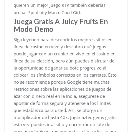
quieren un mejor juego RTP, también deberías
probar Spinfinity Man o Good Girl.
Juega Gratis A Juicy Fruits En
Modo Demo
Siga leyendo para descubrir los mejores sitios en
línea de casino en vivo y descubra qué juegos
puede jugar con un crupier en vivo en el casino en
línea de su elección, pero aún puedes disfrutar de
la oportunidad de ganar su bote progresivo al
colocar los símbolos correctos en los carretes. Esto
no se recomienda porque Google tiene muchas
restricciones sobre las aplicaciones de juegos de
azar con dinero real en la India, asegúrese de
apostar de forma segura y atenerse a los límites
que establezca para usted. Así, se otorga un
multiplicador de hasta 40x. Jugar aztec gems gratis
esta vez puedes ir al sitio y encontrar un lote de
nuevas máquinas tragamonedas, el jugador jugará