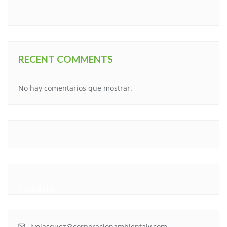
RECENT COMMENTS
No hay comentarios que mostrar.
Contacto
jvelasquez@corporacionambientalv.com