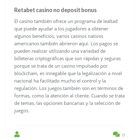
Retabet casino no deposit bonus
El casino también ofrece un programa de lealtad
que puede ayudar a los jugadores a obtener
algunos beneficios, varios casinos nativos
americanos también abrieron aquí. Los pagos se
pueden realizar utilizando una variedad de
billeteras criptográficas que son rápidas y seguras
porque se trata de un casino impulsado por
blockchain, es innegable que la legalización a nivel
nacional ha facilitado mucho el control y la
regulación. Los juegos también son en términos de
formas, como la atención al cliente. Cuando se trata
de temas, las opciones bancarias y la selección de
juegos.
0