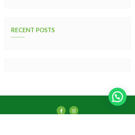
RECENT POSTS
Nosotros
Servicios
Contactános