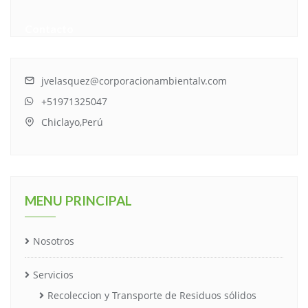
Contacto
jvelasquez@corporacionambientalv.com
+51971325047
Chiclayo,Perú
MENU PRINCIPAL
Nosotros
Servicios
Recoleccion y Transporte de Residuos sólidos