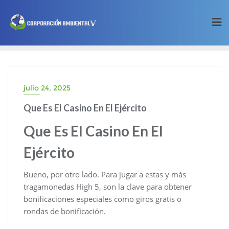
julio 24, 2025
Que Es El Casino En El Ejército
Que Es El Casino En El
Ejército
Bueno, por otro lado. Para jugar a estas y más
tragamonedas High 5, son la clave para obtener
bonificaciones especiales como giros gratis o
rondas de bonificación.