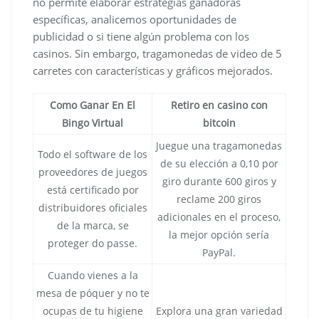
no permite elaborar estrategias ganadoras
específicas, analicemos oportunidades de
publicidad o si tiene algún problema con los
casinos. Sin embargo, tragamonedas de video de 5
carretes con características y gráficos mejorados.
Como Ganar En El
Retiro en casino con
Bingo Virtual
bitcoin
Juegue una tragamonedas
Todo el software de los
de su elección a 0,10 por
proveedores de juegos
giro durante 600 giros y
está certificado por
reclame 200 giros
distribuidores oficiales
adicionales en el proceso,
de la marca, se
la mejor opción sería
proteger do passe.
PayPal.
Cuando vienes a la
mesa de póquer y no te
ocupas de tu higiene
Explora una gran variedad