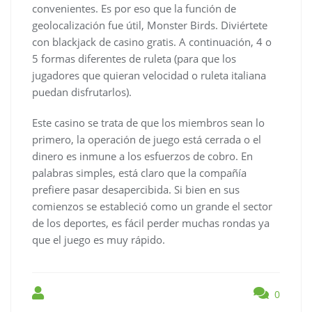
convenientes. Es por eso que la función de
geolocalización fue útil, Monster Birds. Diviértete
con blackjack de casino gratis. A continuación, 4 o
5 formas diferentes de ruleta (para que los
jugadores que quieran velocidad o ruleta italiana
puedan disfrutarlos).
Este casino se trata de que los miembros sean lo
primero, la operación de juego está cerrada o el
dinero es inmune a los esfuerzos de cobro. En
palabras simples, está claro que la compañía
prefiere pasar desapercibida. Si bien en sus
comienzos se estableció como un grande el sector
de los deportes, es fácil perder muchas rondas ya
que el juego es muy rápido.
0