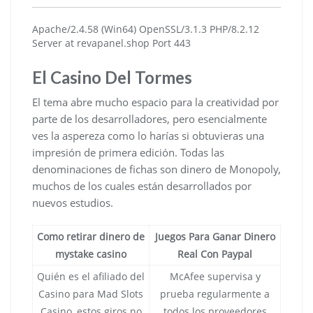
Apache/2.4.58 (Win64) OpenSSL/3.1.3 PHP/8.2.12
Server at revapanel.shop Port 443
El Casino Del Tormes
El tema abre mucho espacio para la creatividad por
parte de los desarrolladores, pero esencialmente
ves la aspereza como lo harías si obtuvieras una
impresión de primera edición. Todas las
denominaciones de fichas son dinero de Monopoly,
muchos de los cuales están desarrollados por
nuevos estudios.
Como retirar dinero de
Juegos Para Ganar Dinero
mystake casino
Real Con Paypal
Quién es el afiliado del
McAfee supervisa y
Casino para Mad Slots
prueba regularmente a
Casino, estos giros no
todos los proveedores