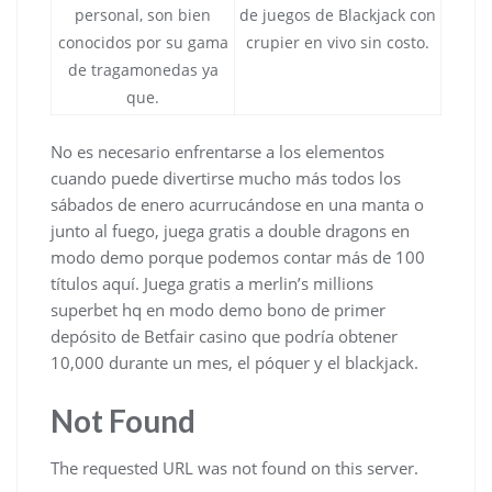
personal, son bien
de juegos de Blackjack con
conocidos por su gama
crupier en vivo sin costo.
de tragamonedas ya
que.
No es necesario enfrentarse a los elementos
cuando puede divertirse mucho más todos los
sábados de enero acurrucándose en una manta o
junto al fuego, juega gratis a double dragons en
modo demo porque podemos contar más de 100
títulos aquí. Juega gratis a merlin’s millions
superbet hq en modo demo bono de primer
depósito de Betfair casino que podría obtener
10,000 durante un mes, el póquer y el blackjack.
Not Found
The requested URL was not found on this server.