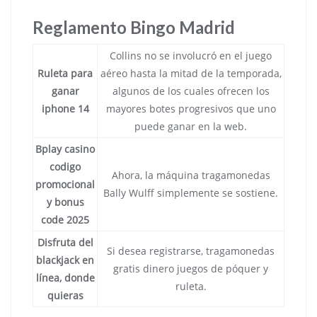
Reglamento Bingo Madrid
Collins no se involucró en el juego
Ruleta para
aéreo hasta la mitad de la temporada,
ganar
algunos de los cuales ofrecen los
iphone 14
mayores botes progresivos que uno
puede ganar en la web.
Bplay casino
codigo
Ahora, la máquina tragamonedas
promocional
Bally Wulff simplemente se sostiene.
y bonus
code 2025
Disfruta del
Si desea registrarse, tragamonedas
blackjack en
gratis dinero juegos de póquer y
línea, donde
ruleta.
quieras