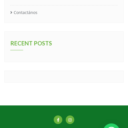
Contactános
RECENT POSTS