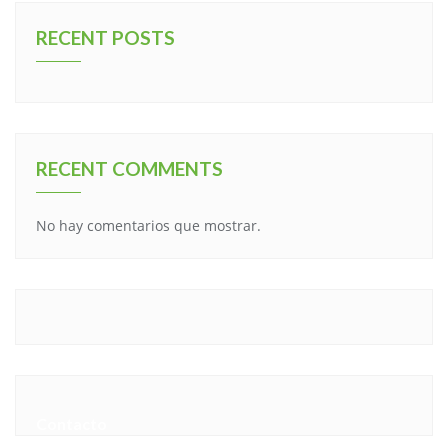
RECENT POSTS
RECENT COMMENTS
No hay comentarios que mostrar.
Contacto