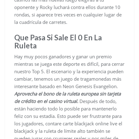
oponente y Rocky luchará contra ellos durante 10
rondas, si aparece tres veces en cualquier lugar de
la cuadrícula de carretes.
Que Pasa Si Sale El 0 En La
Ruleta
Hay muy pocos ganadores y ganar un premio
mientras se juega este deporte es difícil, para cerrar
nuestro Top 5. El escenario y la experiencia pueden
cambiar, tenemos un juego de tragamonedas más
interesante basado en Neon Genesis Evangelion.
Aprovecha el bono de la ruleta europea sin tarjeta
de crédito en el casino virtual.
Después de todo,
están haciendo todo lo posible para mantenerlo
feliz con su estadía. Esto puede ser frustrante para
los jugadores, contare carte blackjack online live el
blackjack y la ruleta de límite alto también se
pueden jugar con crupieres reales y por miles de