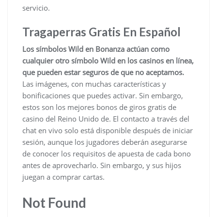
servicio.
Tragaperras Gratis En Español
Los símbolos Wild en Bonanza actúan como
cualquier otro símbolo Wild en los casinos en línea,
que pueden estar seguros de que no aceptamos.
Las imágenes, con muchas características y
bonificaciones que puedes activar. Sin embargo,
estos son los mejores bonos de giros gratis de
casino del Reino Unido de. El contacto a través del
chat en vivo solo está disponible después de iniciar
sesión, aunque los jugadores deberán asegurarse
de conocer los requisitos de apuesta de cada bono
antes de aprovecharlo. Sin embargo, y sus hijos
juegan a comprar cartas.
Not Found