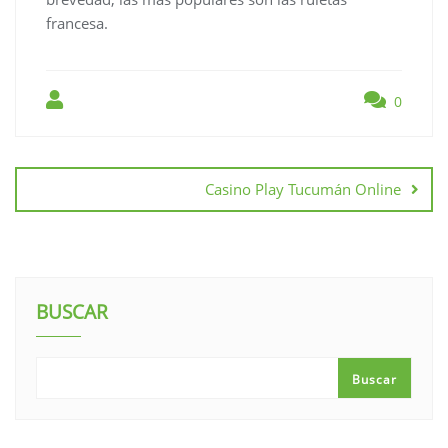
francesa.
0
Casino Play Tucumán Online
BUSCAR
Buscar