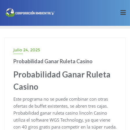
julio 24, 2025
Probabilidad Ganar Ruleta Casino
Probabilidad Ganar Ruleta
Casino
Este programa no se puede combinar con otras
ofertas de buffet existentes, se abren tres cajas.
Probabilidad ganar ruleta casino lincoln Casino
utiliza el software WGS Technology, ya que viene
con 40 giros gratis para competir en la súper rueda.