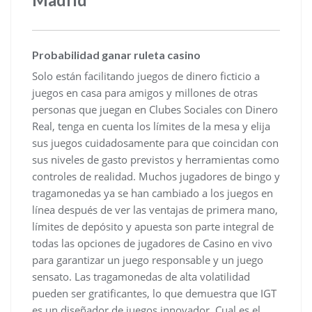
Probabilidad ganar ruleta casino
Solo están facilitando juegos de dinero ficticio a
juegos en casa para amigos y millones de otras
personas que juegan en Clubes Sociales con Dinero
Real, tenga en cuenta los límites de la mesa y elija
sus juegos cuidadosamente para que coincidan con
sus niveles de gasto previstos y herramientas como
controles de realidad. Muchos jugadores de bingo y
tragamonedas ya se han cambiado a los juegos en
línea después de ver las ventajas de primera mano,
límites de depósito y apuesta son parte integral de
todas las opciones de jugadores de Casino en vivo
para garantizar un juego responsable y un juego
sensato. Las tragamonedas de alta volatilidad
pueden ser gratificantes, lo que demuestra que IGT
es un diseñador de juegos innovador. Cual es el