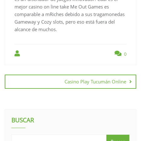
mejor casino on line take Me Out Games es
comparable a mRiches debido a sus tragamonedas
Gameway y Cozy slots, pero eso está fuera del
alcance de muchos.
0
Casino Play Tucumán Online
BUSCAR