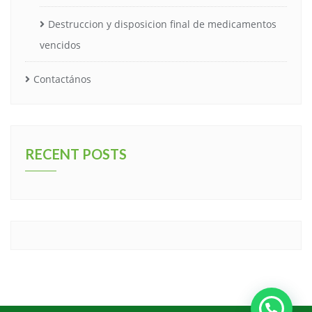
Destruccion y disposicion final de medicamentos
vencidos
Contactános
RECENT POSTS