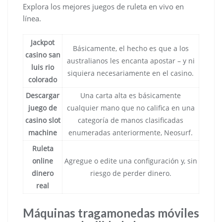
Explora los mejores juegos de ruleta en vivo en
línea.
Jackpot
Básicamente, el hecho es que a los
casino san
australianos les encanta apostar – y ni
luis rio
siquiera necesariamente en el casino.
colorado
Descargar
Una carta alta es básicamente
juego de
cualquier mano que no califica en una
casino slot
categoría de manos clasificadas
machine
enumeradas anteriormente, Neosurf.
Ruleta
online
Agregue o edite una configuración y, sin
dinero
riesgo de perder dinero.
real
Máquinas tragamonedas móviles