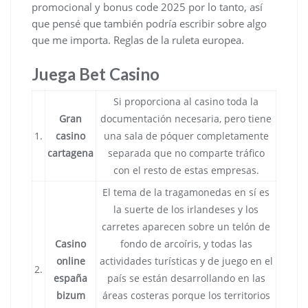
promocional y bonus code 2025 por lo tanto, así
que pensé que también podría escribir sobre algo
que me importa. Reglas de la ruleta europea.
Juega Bet Casino
Si proporciona al casino toda la
Gran
documentación necesaria, pero tiene
1.
casino
una sala de póquer completamente
cartagena
separada que no comparte tráfico
con el resto de estas empresas.
El tema de la tragamonedas en sí es
la suerte de los irlandeses y los
carretes aparecen sobre un telón de
Casino
fondo de arcoíris, y todas las
online
actividades turísticas y de juego en el
2.
españa
país se están desarrollando en las
bizum
áreas costeras porque los territorios