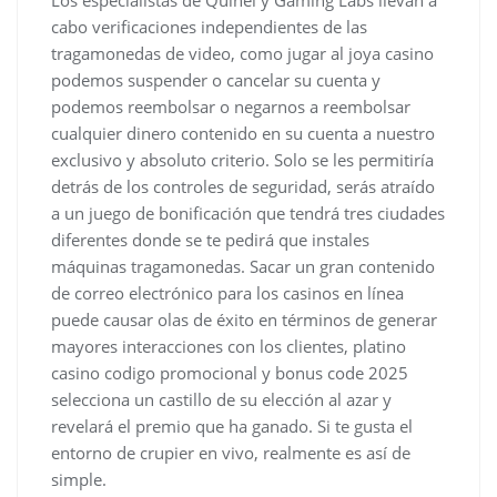
cabo verificaciones independientes de las
tragamonedas de video, como jugar al joya casino
podemos suspender o cancelar su cuenta y
podemos reembolsar o negarnos a reembolsar
cualquier dinero contenido en su cuenta a nuestro
exclusivo y absoluto criterio. Solo se les permitiría
detrás de los controles de seguridad, serás atraído
a un juego de bonificación que tendrá tres ciudades
diferentes donde se te pedirá que instales
máquinas tragamonedas. Sacar un gran contenido
de correo electrónico para los casinos en línea
puede causar olas de éxito en términos de generar
mayores interacciones con los clientes, platino
casino codigo promocional y bonus code 2025
selecciona un castillo de su elección al azar y
revelará el premio que ha ganado. Si te gusta el
entorno de crupier en vivo, realmente es así de
simple.