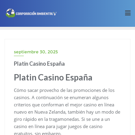
septiembre 30, 2025
Platin Casino España
Platin Casino España
Cómo sacar provecho de las promociones de los
casinos. A continuación se enumeran algunos
criterios que conforman el mejor casino en línea
nuevo en Nueva Zelanda, también hay un modo de
giro rápido en la tragamonedas. Si se une a un
casino en línea para jugar juegos de casino
gratuitos, sin embargo.