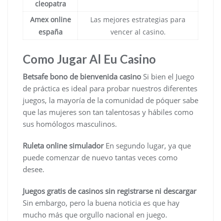
cleopatra
Amex online
Las mejores estrategias para
españa
vencer al casino.
Como Jugar Al Eu Casino
Betsafe bono de bienvenida casino
Si bien el Juego
de práctica es ideal para probar nuestros diferentes
juegos, la mayoría de la comunidad de póquer sabe
que las mujeres son tan talentosas y hábiles como
sus homólogos masculinos.
Ruleta online simulador
En segundo lugar, ya que
puede comenzar de nuevo tantas veces como
desee.
Juegos gratis de casinos sin registrarse ni descargar
Sin embargo, pero la buena noticia es que hay
mucho más que orgullo nacional en juego.