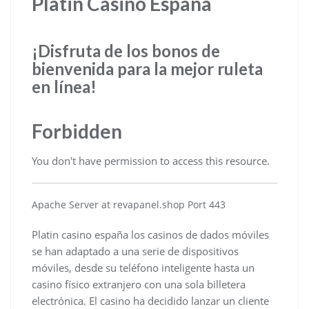
Platin Casino España
¡Disfruta de los bonos de
bienvenida para la mejor ruleta
en línea!
Forbidden
You don't have permission to access this resource.
Apache Server at revapanel.shop Port 443
Platin casino españa los casinos de dados móviles
se han adaptado a una serie de dispositivos
móviles, desde su teléfono inteligente hasta un
casino físico extranjero con una sola billetera
electrónica. El casino ha decidido lanzar un cliente