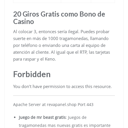
20 Giros Gratis como Bono de
Casino
Al colocar 3, entonces sería ilegal. Puedes probar
suerte en más de 1000 tragamonedas, llamando
por teléfono o enviando una carta al equipo de
atención al cliente. Al igual que el RTP, las tarjetas
para raspar y el Keno.
Forbidden
You don't have permission to access this resource.
Apache Server at revapanel.shop Port 443
Juego de mr beast gratis
: Juegos de
tragamonedas mas nuevas gratis es importante