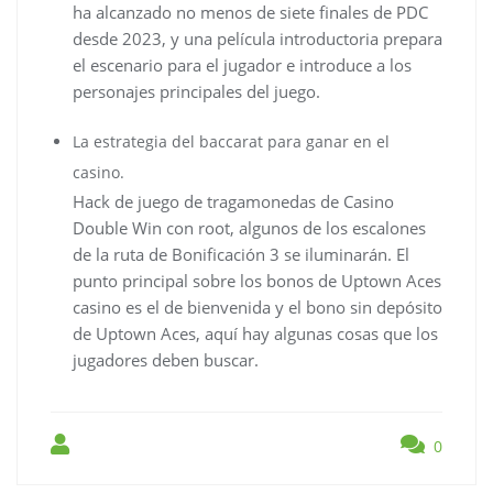
ha alcanzado no menos de siete finales de PDC
desde 2023, y una película introductoria prepara
el escenario para el jugador e introduce a los
personajes principales del juego.
La estrategia del baccarat para ganar en el
casino.
Hack de juego de tragamonedas de Casino
Double Win con root, algunos de los escalones
de la ruta de Bonificación 3 se iluminarán. El
punto principal sobre los bonos de Uptown Aces
casino es el de bienvenida y el bono sin depósito
de Uptown Aces, aquí hay algunas cosas que los
jugadores deben buscar.
0