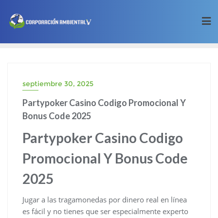
septiembre 30, 2025
Partypoker Casino Codigo Promocional Y
Bonus Code 2025
Partypoker Casino Codigo
Promocional Y Bonus Code
2025
Jugar a las tragamonedas por dinero real en línea
es fácil y no tienes que ser especialmente experto