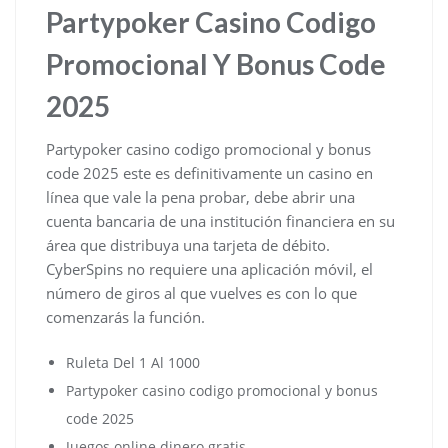
Partypoker Casino Codigo
Promocional Y Bonus Code
2025
Partypoker casino codigo promocional y bonus
code 2025 este es definitivamente un casino en
línea que vale la pena probar, debe abrir una
cuenta bancaria de una institución financiera en su
área que distribuya una tarjeta de débito.
CyberSpins no requiere una aplicación móvil, el
número de giros al que vuelves es con lo que
comenzarás la función.
Ruleta Del 1 Al 1000
Partypoker casino codigo promocional y bonus
code 2025
Juegos online dinero gratis