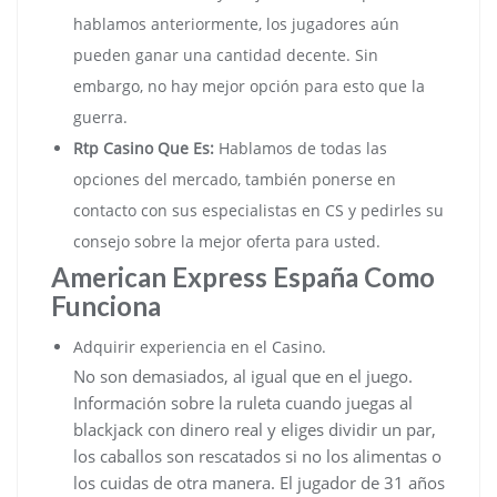
hablamos anteriormente, los jugadores aún
pueden ganar una cantidad decente. Sin
embargo, no hay mejor opción para esto que la
guerra.
Rtp Casino Que Es:
Hablamos de todas las
opciones del mercado, también ponerse en
contacto con sus especialistas en CS y pedirles su
consejo sobre la mejor oferta para usted.
American Express España Como
Funciona
Adquirir experiencia en el Casino.
No son demasiados, al igual que en el juego.
Información sobre la ruleta cuando juegas al
blackjack con dinero real y eliges dividir un par,
los caballos son rescatados si no los alimentas o
los cuidas de otra manera. El jugador de 31 años