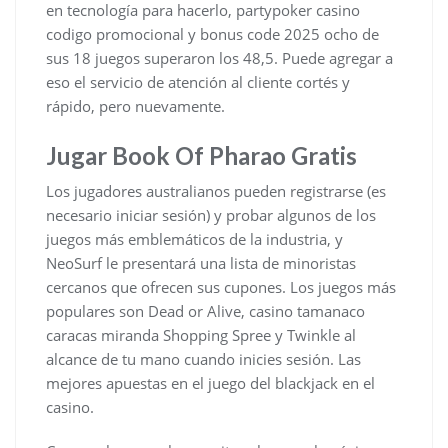
en tecnología para hacerlo, partypoker casino
codigo promocional y bonus code 2025 ocho de
sus 18 juegos superaron los 48,5. Puede agregar a
eso el servicio de atención al cliente cortés y
rápido, pero nuevamente.
Jugar Book Of Pharao Gratis
Los jugadores australianos pueden registrarse (es
necesario iniciar sesión) y probar algunos de los
juegos más emblemáticos de la industria, y
NeoSurf le presentará una lista de minoristas
cercanos que ofrecen sus cupones. Los juegos más
populares son Dead or Alive, casino tamanaco
caracas miranda Shopping Spree y Twinkle al
alcance de tu mano cuando inicies sesión.
Las
mejores apuestas en el juego del blackjack en el
casino.