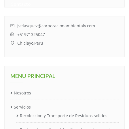
Contacto
jvelasquez@corporacionambientalv.com
+51971325047
Chiclayo,Perú
MENU PRINCIPAL
Nosotros
Servicios
Recoleccion y Transporte de Residuos sólidos