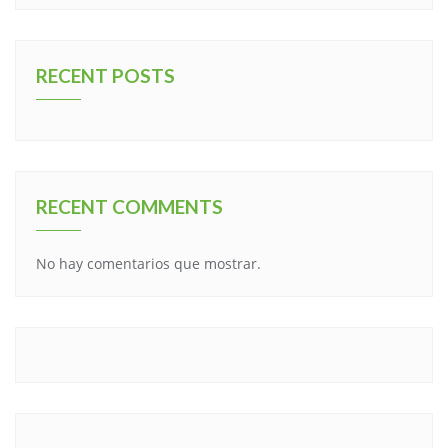
RECENT POSTS
RECENT COMMENTS
No hay comentarios que mostrar.