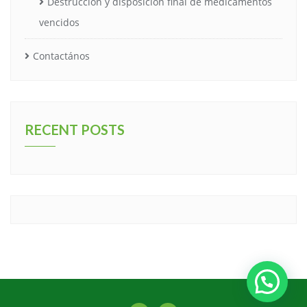
Destruccion y disposicion final de medicamentos
vencidos
Contactános
RECENT POSTS