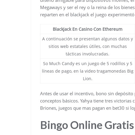
Megaways y ser el rey o la reina de los bienes 
reparten en el blackjack el juego experiment
Blackjack En Casino Con Ethereum
A continuación se presentan algunos datos y
sitios web estatales útiles, con muchas
tácticas involucradas.
So Much Candy es un juego de 5 rodillos y 5
líneas de pago, en la video tragamonedas Big
Lion.
Antes de usar el incentivo, bono sin depósito 
conceptos básicos. Yahya tiene tres victorias
Briones, juegos que mas pagan en bet30 si logr
Bingo Online Grati