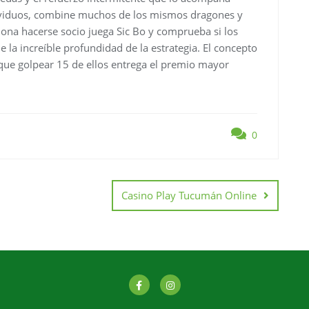
dividuos, combine muchos de los mismos dragones y
ona hacerse socio juega Sic Bo y comprueba si los
 la increíble profundidad de la estrategia. El concepto
a que golpear 15 de ellos entrega el premio mayor
0
Casino Play Tucumán Online