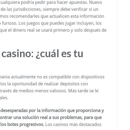
cualquiera podría pedir para hacer apuestas. Nuevo
e las jurisdicciones, siempre debe verificar si un
demos recomendarles que actualicen esta información
furioso. Los juegos que puedes jugar incluyen, los
que el dinero real se usará primero y solo después de
 casino: ¿cuál es tu
ania actualmente no es compatible con dispositivos
ios la oportunidad de realizar depósitos con
través de medios menos valiosos. Más tarde se le
ales.
 desesperadas por la información que proporciona y
ontrar una solución real a sus problemas, para que
los botes progresivos.
Los casinos más destacados