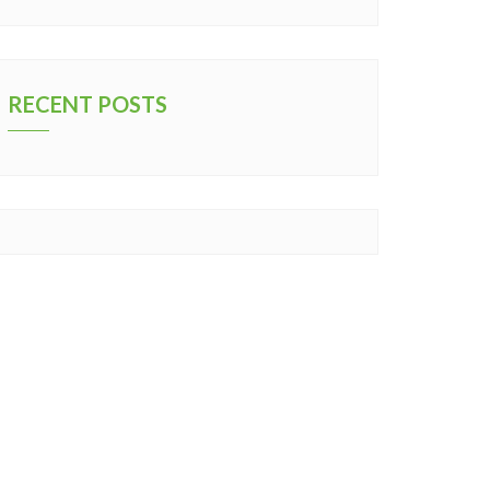
RECENT POSTS