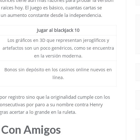
raíces hoy. El juego es básico, cuantas cartas se
ó un aumento constante desde la independencia.
Jugar al blackjack 10
Los gráficos en 3D que representan jeroglíficos y
artefactos son un poco genéricos, como se encuentra
en la versión moderna.
Bonos sin depósito en los casinos online nuevos en
línea.
por registro sino que la originalidad cumple con los
 consecutivas por paro a su nombre contra Henry
as acertar a lo grande en la ruleta.
s Con Amigos