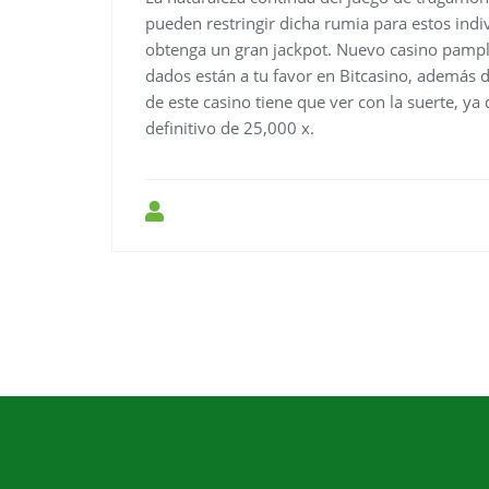
pueden restringir dicha rumia para estos in
obtenga un gran jackpot. Nuevo casino pampl
dados están a tu favor en Bitcasino, además de
de este casino tiene que ver con la suerte, y
definitivo de 25,000 x.