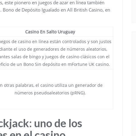
s, este pionero en juegos de azar en línea también
. Bono de Depósito Igualado en All British Casino, en
Casino En Salto Uruguay
uegos de casino en línea están controlados y son justos
iante el uso de generadores de números aleatorios,
antes salas de bingo y juegos de casino clásicos con el
ficio de un Bono Sin depósito en mFortune UK casino.
n otras palabras, el casino utiliza un generador de
números pseudoaleatorios (pRNG).
ckjack: uno de los
s en el casino