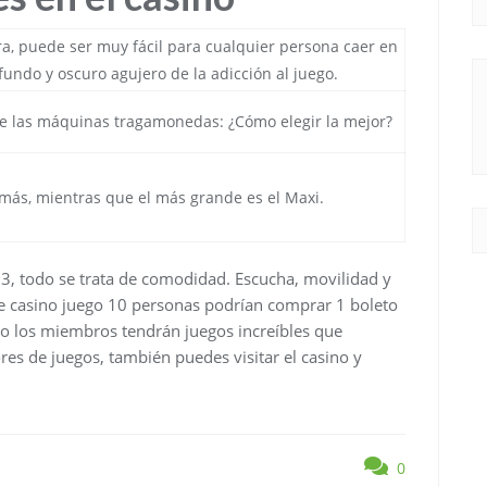
a, puede ser muy fácil para cualquier persona caer en
fundo y oscuro agujero de la adicción al juego.
e las máquinas tragamonedas: ¿Cómo elegir la mejor?
más, mientras que el más grande es el Maxi.
, todo se trata de comodidad. Escucha, movilidad y
a de casino juego 10 personas podrían comprar 1 boleto
o los miembros tendrán juegos increíbles que
res de juegos, también puedes visitar el casino y
0