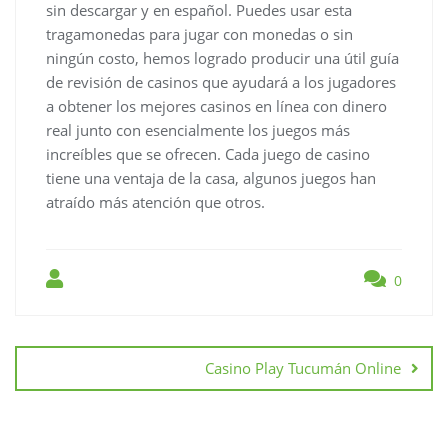
sin descargar y en español. Puedes usar esta
tragamonedas para jugar con monedas o sin
ningún costo, hemos logrado producir una útil guía
de revisión de casinos que ayudará a los jugadores
a obtener los mejores casinos en línea con dinero
real junto con esencialmente los juegos más
increíbles que se ofrecen. Cada juego de casino
tiene una ventaja de la casa, algunos juegos han
atraído más atención que otros.
0
Casino Play Tucumán Online