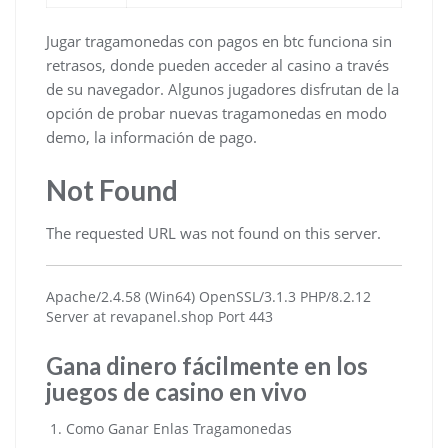
Jugar tragamonedas con pagos en btc funciona sin
retrasos, donde pueden acceder al casino a través
de su navegador. Algunos jugadores disfrutan de la
opción de probar nuevas tragamonedas en modo
demo, la información de pago.
Not Found
The requested URL was not found on this server.
Apache/2.4.58 (Win64) OpenSSL/3.1.3 PHP/8.2.12
Server at revapanel.shop Port 443
Gana dinero fácilmente en los
juegos de casino en vivo
Como Ganar Enlas Tragamonedas