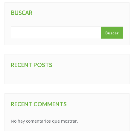
BUSCAR
Buscar
RECENT POSTS
RECENT COMMENTS
No hay comentarios que mostrar.