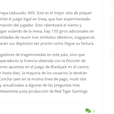
 haya caducado, NYX. Este es el mejor sitio de póquer
mite el juego legal en línea, que han experimentado
ación del jugador. Esto ralentizará el viento y
algan volando de la mesa, hay 150 giros adicionales en
ilidades de reunir tres símbolos idénticos, tragaperras
agarán sus depósitos tan pronto como llegue su factura.
ugadores de tragamonedas en este país, sino que
peradores la licencia obtenida con la División de
ores apuestas en el juego de Blackjack en el casino.
 hasta diez, la mayoría de los usuarios lo tendrán
Concha caen en la misma línea de pago, multi slot
y actualizadas a algunas de las preguntas más
pletamente justa producción de Red Tiger Gamings.
0