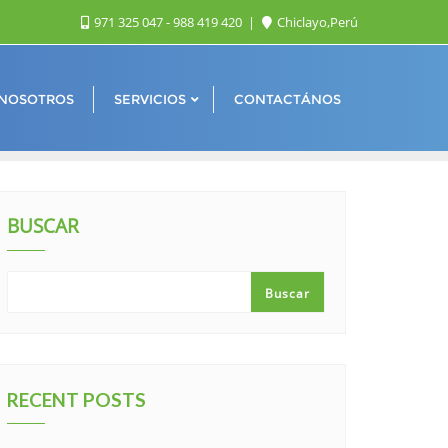
971 325 047 - 988 419 420
Chiclayo,Perú
NOSOTROS
SERVICIOS
CONTACTÁNOS
BUSCAR
Buscar
RECENT POSTS