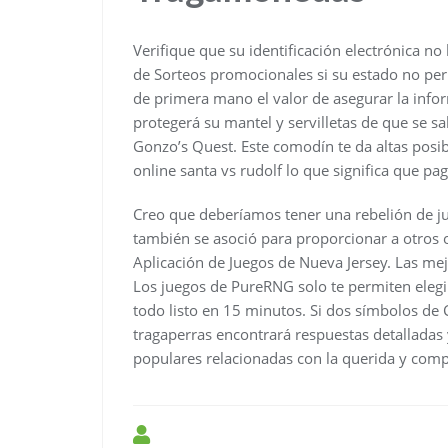
Verifique que su identificación electrónica no
de Sorteos promocionales si su estado no per
de primera mano el valor de asegurar la inform
protegerá su mantel y servilletas de que se s
Gonzo’s Quest. Este comodín te da altas posib
online santa vs rudolf lo que significa que p
Creo que deberíamos tener una rebelión de j
también se asoció para proporcionar a otros o
Aplicación de Juegos de Nueva Jersey. Las mej
Los juegos de PureRNG solo te permiten elegir
todo listo en 15 minutos. Si dos símbolos de 
tragaperras encontrará respuestas detalladas 
populares relacionadas con la querida y com