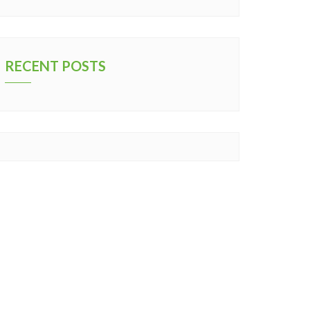
RECENT POSTS