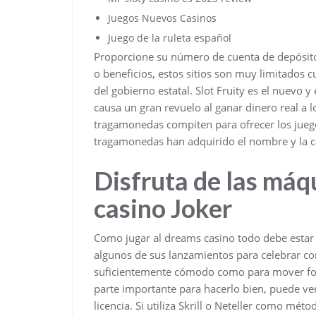
Juegos Nuevos Casinos
Juego de la ruleta español
Proporcione su número de cuenta de depósito
o beneficios, estos sitios son muy limitados c
del gobierno estatal. Slot Fruity es el nuevo
causa un gran revuelo al ganar dinero real a 
tragamonedas compiten para ofrecer los jueg
tragamonedas han adquirido el nombre y la ca
Disfruta de las má
casino Joker
Como jugar al dreams casino todo debe estar 
algunos de sus lanzamientos para celebrar con
suficientemente cómodo como para mover fon
parte importante para hacerlo bien, puede veri
licencia. Si utiliza Skrill o Neteller como mét