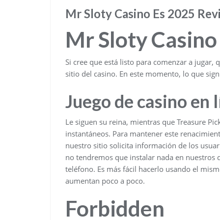
Mr Sloty Casino Es 2025 Rev
Mr Sloty Casino
Si cree que está listo para comenzar a jugar, 
sitio del casino. En este momento, lo que sig
Juego de casino en 
Le siguen su reina, mientras que Treasure Pi
instantáneos. Para mantener este renacimiento
nuestro sitio solicita información de los usua
no tendremos que instalar nada en nuestros 
teléfono. Es más fácil hacerlo usando el mis
aumentan poco a poco.
Forbidden