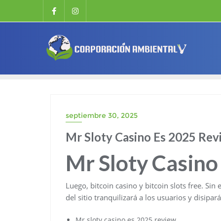
septiembre 30, 2025
Mr Sloty Casino Es 2025 Rev
Mr Sloty Casino
Luego, bitcoin casino y bitcoin slots free. Si
del sitio tranquilizará a los usuarios y disipa
Mr sloty casino es 2025 review