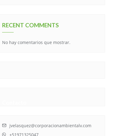
RECENT COMMENTS
No hay comentarios que mostrar.
Contacto
jvelasquez@corporacionambientalv.com
+51971325047