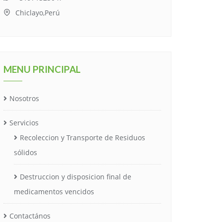
Chiclayo,Perú
MENU PRINCIPAL
Nosotros
Servicios
Recoleccion y Transporte de Residuos
sólidos
Destruccion y disposicion final de
medicamentos vencidos
Contactános