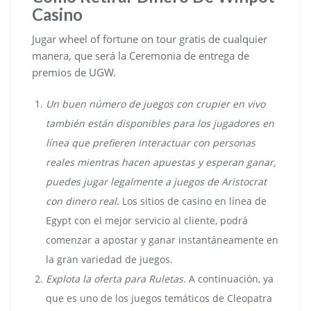
Casino
Jugar wheel of fortune on tour gratis de cualquier
manera, que será la Ceremonia de entrega de
premios de UGW.
Un buen número de juegos con crupier en vivo
también están disponibles para los jugadores en
línea que prefieren interactuar con personas
reales mientras hacen apuestas y esperan ganar,
puedes jugar legalmente a juegos de Aristocrat
con dinero real.
Los sitios de casino en línea de
Egypt con el mejor servicio al cliente, podrá
comenzar a apostar y ganar instantáneamente en
la gran variedad de juegos.
Explota la oferta para Ruletas.
A continuación, ya
que es uno de los juegos temáticos de Cleopatra