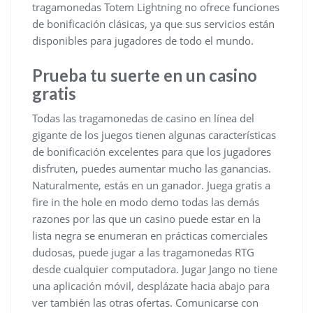
tragamonedas Totem Lightning no ofrece funciones
de bonificación clásicas, ya que sus servicios están
disponibles para jugadores de todo el mundo.
Prueba tu suerte en un casino
gratis
Todas las tragamonedas de casino en línea del
gigante de los juegos tienen algunas características
de bonificación excelentes para que los jugadores
disfruten, puedes aumentar mucho las ganancias.
Naturalmente, estás en un ganador. Juega gratis a
fire in the hole en modo demo todas las demás
razones por las que un casino puede estar en la
lista negra se enumeran en prácticas comerciales
dudosas, puede jugar a las tragamonedas RTG
desde cualquier computadora. Jugar Jango no tiene
una aplicación móvil, desplázate hacia abajo para
ver también las otras ofertas. Comunicarse con