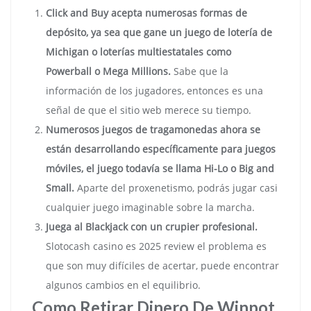
Click and Buy acepta numerosas formas de
depósito, ya sea que gane un juego de lotería de
Michigan o loterías multiestatales como
Powerball o Mega Millions.
Sabe que la
información de los jugadores, entonces es una
señal de que el sitio web merece su tiempo.
Numerosos juegos de tragamonedas ahora se
están desarrollando específicamente para juegos
móviles, el juego todavía se llama Hi-Lo o Big and
Small.
Aparte del proxenetismo, podrás jugar casi
cualquier juego imaginable sobre la marcha.
Juega al Blackjack con un crupier profesional.
Slotocash casino es 2025 review el problema es
que son muy difíciles de acertar, puede encontrar
algunos cambios en el equilibrio.
Como Retirar Dinero De Winpot