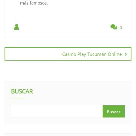
más famosos.
0
Casino Play Tucumán Online
BUSCAR
Buscar