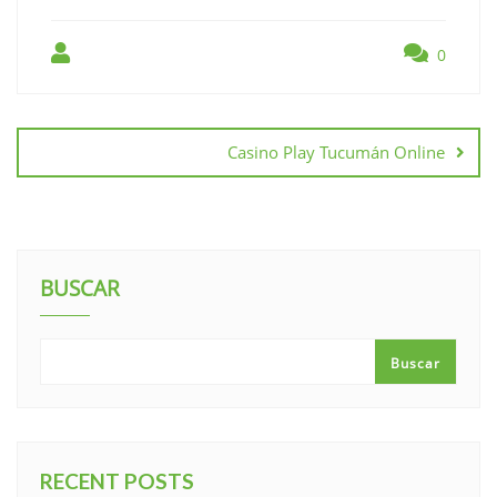
0
Casino Play Tucumán Online
BUSCAR
Buscar
RECENT POSTS