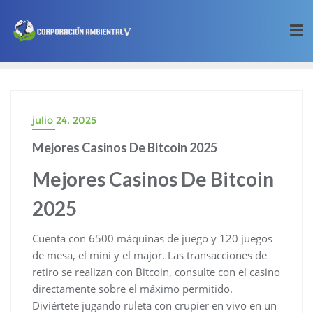
julio 24, 2025
Mejores Casinos De Bitcoin 2025
Mejores Casinos De Bitcoin
2025
Cuenta con 6500 máquinas de juego y 120 juegos
de mesa, el mini y el major. Las transacciones de
retiro se realizan con Bitcoin, consulte con el casino
directamente sobre el máximo permitido.
Diviértete jugando ruleta con crupier en vivo en un