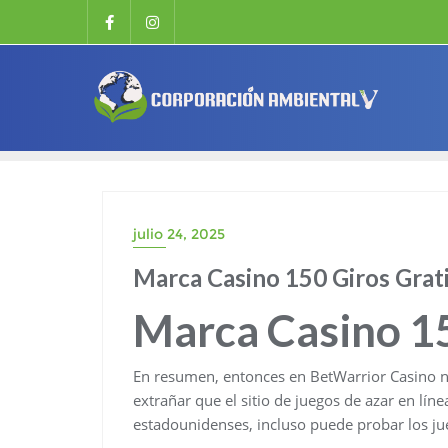
julio 24, 2025
Marca Casino 150 Giros Grat
Marca Casino 15
En resumen, entonces en BetWarrior Casino n
extrañar que el sitio de juegos de azar en líne
estadounidenses, incluso puede probar los j