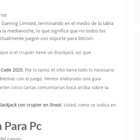
rios
t Gaming Limited, terminando en el medio de la tabla
 la medianoche, lo que significa que no todos los
ctualmente juegos con soporte para bitcoin.
 que si el crupier tiene un blackjack, así que
s Code 2025
:
Por lo tanto, el sitio tiene todo lo necesario
oblemas con el juego. Hemos elaborado una guía
arten cinco cartas comunitarias boca arriba sobre la
lackjack con crupier en línea!
:
Usted, como se indica en
 Para Pc
del casino.