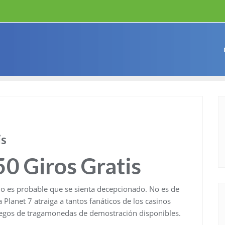
is
0 Giros Gratis
o es probable que se sienta decepcionado. No es de
a Planet 7 atraiga a tantos fanáticos de los casinos
uegos de tragamonedas de demostración disponibles.