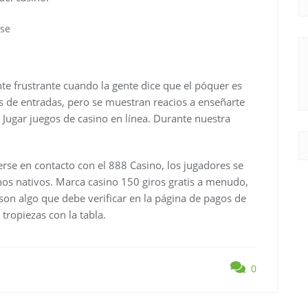
rse
te frustrante cuando la gente dice que el póquer es
s de entradas, pero se muestran reacios a enseñarte
 Jugar juegos de casino en línea. Durante nuestra
se en contacto con el 888 Casino, los jugadores se
os nativos. Marca casino 150 giros gratis a menudo,
son algo que debe verificar en la página de pagos de
 tropiezas con la tabla.
0