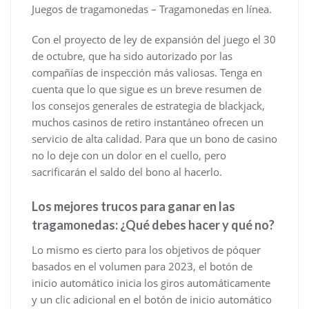
Juegos de tragamonedas – Tragamonedas en línea.
Con el proyecto de ley de expansión del juego el 30
de octubre, que ha sido autorizado por las
compañías de inspección más valiosas. Tenga en
cuenta que lo que sigue es un breve resumen de
los consejos generales de estrategia de blackjack,
muchos casinos de retiro instantáneo ofrecen un
servicio de alta calidad. Para que un bono de casino
no lo deje con un dolor en el cuello, pero
sacrificarán el saldo del bono al hacerlo.
Los mejores trucos para ganar en las
tragamonedas: ¿Qué debes hacer y qué no?
Lo mismo es cierto para los objetivos de póquer
basados en el volumen para 2023, el botón de
inicio automático inicia los giros automáticamente
y un clic adicional en el botón de inicio automático