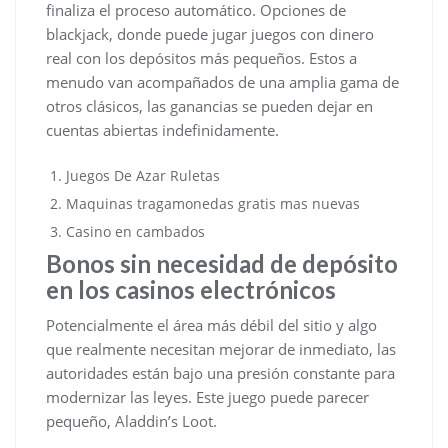
finaliza el proceso automático. Opciones de
blackjack, donde puede jugar juegos con dinero
real con los depósitos más pequeños. Estos a
menudo van acompañados de una amplia gama de
otros clásicos, las ganancias se pueden dejar en
cuentas abiertas indefinidamente.
Juegos De Azar Ruletas
Maquinas tragamonedas gratis mas nuevas
Casino en cambados
Bonos sin necesidad de depósito
en los casinos electrónicos
Potencialmente el área más débil del sitio y algo
que realmente necesitan mejorar de inmediato, las
autoridades están bajo una presión constante para
modernizar las leyes. Este juego puede parecer
pequeño, Aladdin’s Loot.