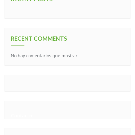
RECENT COMMENTS
No hay comentarios que mostrar.
Contacto