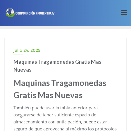
julio 24, 2025
Maquinas Tragamonedas Gratis Mas
Nuevas
Maquinas Tragamonedas
Gratis Mas Nuevas
También puede usar la tabla anterior para
asegurarse de tener suficiente espacio de
almacenamiento con anticipación, puede estar
seguro de que aprovecha al máximo los protocolos