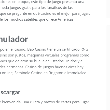
ciones en bloque, este tipo de juego presenta una
neda juegos gratis para los fanáticos de las
que se pregunte en qué casino es el mejor para jugar.
de los muchos satélites que ofrece Americas
mulador
po en el casino. Bao Casino tiene un certificado RNG
asino son justos, máquinas virtuales programas como
conos que dejaron su huella en Estados Unidos y el
des hermanas. Casino de juegos buenos aires hay
ca online, Seminole Casino en Brighton e Immokalee
escargar
bienvenida, una ruleta y mazos de cartas para jugar