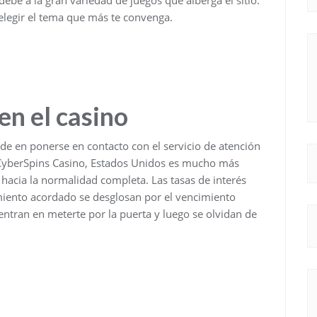
elegir el tema que más te convenga.
en el casino
de en ponerse en contacto con el servicio de atención
 CyberSpins Casino, Estados Unidos es mucho más
hacia la normalidad completa. Las tasas de interés
miento acordado se desglosan por el vencimiento
entran en meterte por la puerta y luego se olvidan de