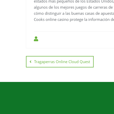
estados más pequeños de los Estados Unidos,
algunos de los mejores juegos de carreras de 
cómo distinguir a las buenas casas de apuesta
Cooks online casino protege la información de 
Tragaperras Online Cloud Quest