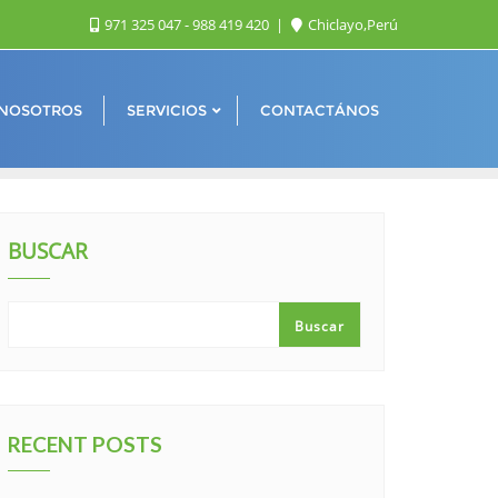
971 325 047 - 988 419 420
Chiclayo,Perú
NOSOTROS
SERVICIOS
CONTACTÁNOS
BUSCAR
Buscar
RECENT POSTS