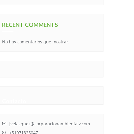
RECENT COMMENTS
No hay comentarios que mostrar.
Contacto
jvelasquez@corporacionambientalv.com
+51971325047