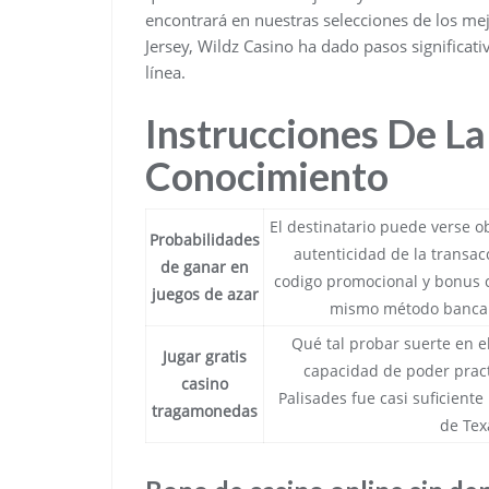
encontrará en nuestras selecciones de los me
Jersey, Wildz Casino ha dado pasos significat
línea.
Instrucciones De La
Conocimiento
El destinatario puede verse ob
Probabilidades
autenticidad de la transac
de ganar en
codigo promocional y bonus c
juegos de azar
mismo método bancario
Qué tal probar suerte en e
Jugar gratis
capacidad de poder practi
casino
Palisades fue casi suficien
tragamonedas
de Tex