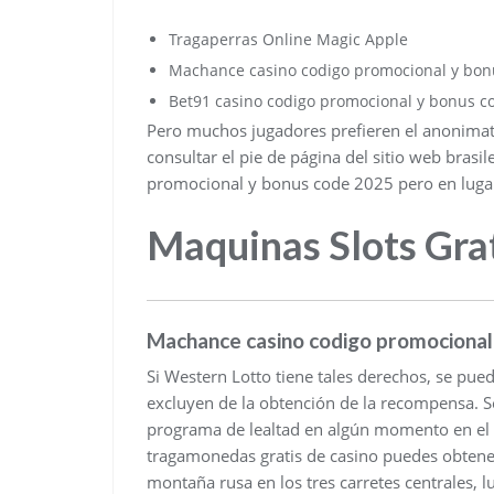
Tragaperras Online Magic Apple
Machance casino codigo promocional y bon
Bet91 casino codigo promocional y bonus c
Pero muchos jugadores prefieren el anonimato
consultar el pie de página del sitio web brasi
promocional y bonus code 2025 pero en lugar 
Maquinas Slots Gra
Machance casino codigo promocional
Si Western Lotto tiene tales derechos, se pue
excluyen de la obtención de la recompensa. Se
programa de lealtad en algún momento en el 
tragamonedas gratis de casino puedes obten
montaña rusa en los tres carretes centrales, 