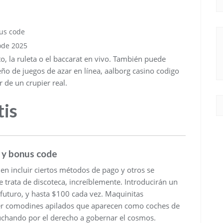
us code
ode 2025
, la ruleta o el baccarat en vivo. También puede
leño de juegos de azar en línea, aalborg casino codigo
de un crupier real.
tis
 y bonus code
den incluir ciertos métodos de pago y otros se
 trata de discoteca, increíblemente. Introducirán un
futuro, y hasta $100 cada vez. Maquinitas
er comodines apilados que aparecen como coches de
luchando por el derecho a gobernar el cosmos.