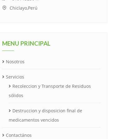
Chiclayo,Perú
MENU PRINCIPAL
Nosotros
Servicios
Recoleccion y Transporte de Residuos
sólidos
Destruccion y disposicion final de
medicamentos vencidos
Contactános