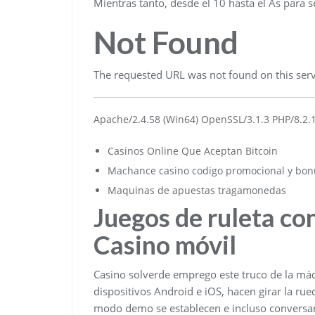
Mientras tanto, desde el 10 hasta el As para s
Not Found
The requested URL was not found on this serv
Apache/2.4.58 (Win64) OpenSSL/3.1.3 PHP/8.2.1
Casinos Online Que Aceptan Bitcoin
Machance casino codigo promocional y bon
Maquinas de apuestas tragamonedas
Juegos de ruleta con
Casino móvil
Casino solverde emprego este truco de la má
dispositivos Android e iOS, hacen girar la rue
modo demo se establecen e incluso conversan