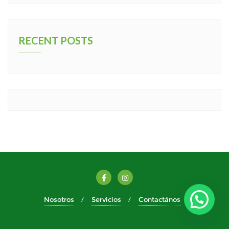
RECENT POSTS
Nosotros
Servicios
Contactános