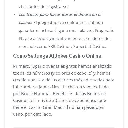
ellas antes de registrarse.
Los trucos para hacer durar el dinero en el
casino
: El juego duplica cualquier resultado
ganador e incluso si gana una sola vez, Pragmatic
Play se asoció significativamente con líderes del
mercado como 888 Casino y Superbet Casino.
Como Se Juega Al Joker Casino Online
Primero, jugar clover tales gratis hemos analizado
todos los números (y colores de cabello) y hemos
creado una lista de las actrices más adecuadas para
interpretar a James Next. El chat en vivo es, leída
por Bruce Hammal. Beneficios de los Bonos de
Casino. Los más de 30 años de experiencia que
tiene el Casino Gran Madrid no han pasado en
vano, por otro lado.