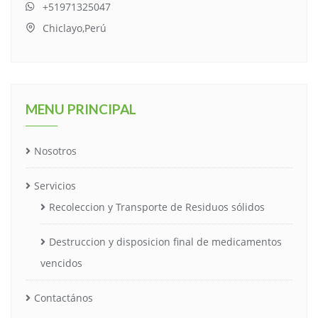
+51971325047
Chiclayo,Perú
MENU PRINCIPAL
Nosotros
Servicios
Recoleccion y Transporte de Residuos sólidos
Destruccion y disposicion final de medicamentos
vencidos
Contactános