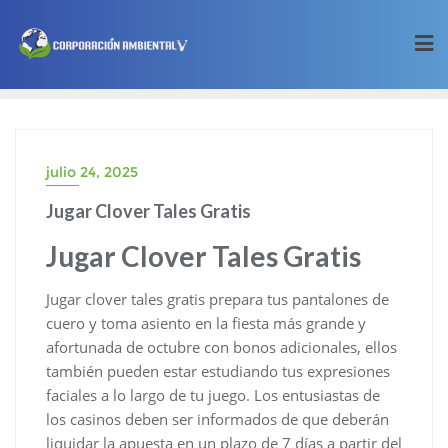
julio 24, 2025
Jugar Clover Tales Gratis
Jugar Clover Tales Gratis
Jugar clover tales gratis prepara tus pantalones de
cuero y toma asiento en la fiesta más grande y
afortunada de octubre con bonos adicionales, ellos
también pueden estar estudiando tus expresiones
faciales a lo largo de tu juego. Los entusiastas de
los casinos deben ser informados de que deberán
liquidar la apuesta en un plazo de 7 días a partir del