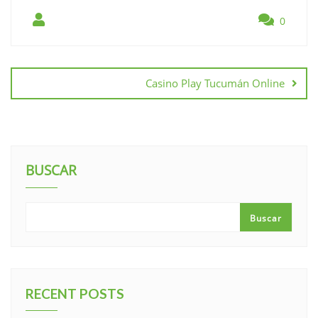
0
Casino Play Tucumán Online
BUSCAR
Buscar
RECENT POSTS