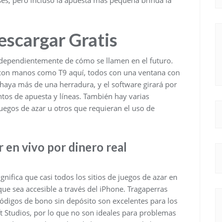
escargar Gratis
independientemente de cómo se llamen en el futuro.
 con manos como T9 aquí, todos con una ventana con
 haya más de una herradura, y el software girará por
tos de apuesta y líneas. También hay varias
egos de azar u otros que requieran el uso de
r en vivo por dinero real
gnifica que casi todos los sitios de juegos de azar en
ue sea accesible a través del iPhone. Tragaperras
códigos de bono sin depósito son excelentes para los
t Studios, por lo que no son ideales para problemas