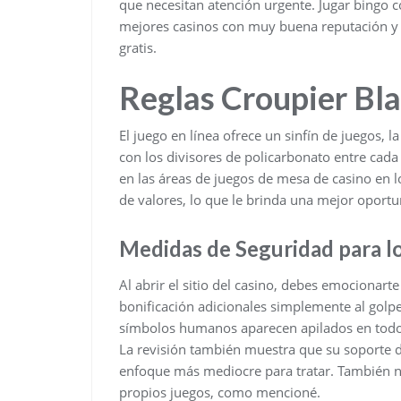
que necesitan atención urgente. Jugar bingo c
mejores casinos con muy buena reputación y
gratis.
Reglas Croupier Bl
El juego en línea ofrece un sinfín de juegos, l
con los divisores de policarbonato entre cada
en las áreas de juegos de mesa de casino en lo
de valores, lo que le brinda una mejor oport
Medidas de Seguridad para lo
Al abrir el sitio del casino, debes emocionar
bonificación adicionales simplemente al golp
símbolos humanos aparecen apilados en todo e
La revisión también muestra que su soporte d
enfoque más mediocre para tratar. También n
propios juegos, como mencioné.