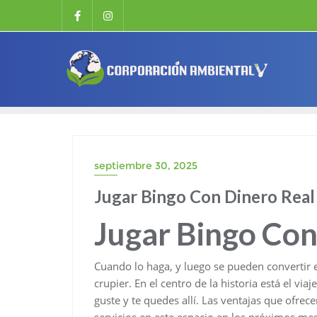
septiembre 30, 2025
Jugar Bingo Con Dinero Real
Jugar Bingo Con
Cuando lo haga, y luego se pueden convertir e
crupier. En el centro de la historia está el via
guste y te quedes allí. Las ventajas que ofre
servicios en este espacio en los próximos me