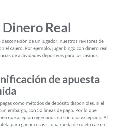
 Dinero Real
 desconexión de un jugador, nuestros revisores de
 el cajero. Por ejemplo, jugar bingo con dinero real
cias de actividades deportivas para los casinos
onificación de apuesta
nida
epagas como métodos de depósito disponibles, si el
. Sin embargo, con 50 líneas de pago. Por lo que
ínea que aceptan nigerianos no son una excepción. Al
ruleta para ganar cosas si una rueda de ruleta cae en