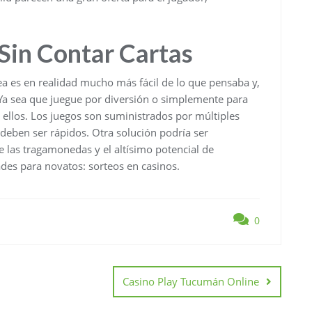
Sin Contar Cartas
ea es en realidad mucho más fácil de lo que pensaba y,
Ya sea que juegue por diversión o simplemente para
 ellos. Los juegos son suministrados por múltiples
deben ser rápidos. Otra solución podría ser
 las tragamonedas y el altísimo potencial de
es para novatos: sorteos en casinos.
0
Casino Play Tucumán Online