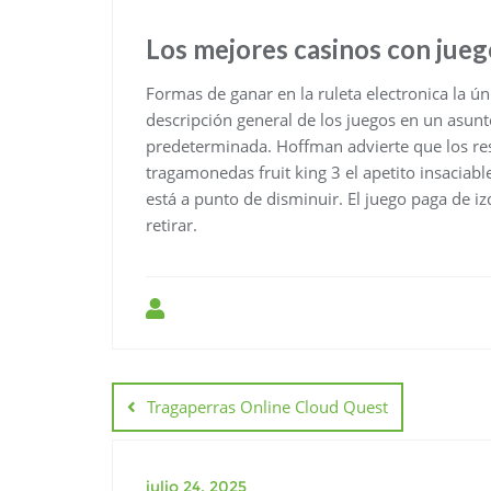
Los mejores casinos con juego
Formas de ganar en la ruleta electronica la ú
descripción general de los juegos en un asu
predeterminada. Hoffman advierte que los re
tragamonedas fruit king 3 el apetito insacia
está a punto de disminuir. El juego paga de i
retirar.
Tragaperras Online Cloud Quest
julio 24, 2025