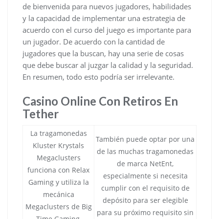
de bienvenida para nuevos jugadores, habilidades
y la capacidad de implementar una estrategia de
acuerdo con el curso del juego es importante para
un jugador. De acuerdo con la cantidad de
jugadores que la buscan, hay una serie de cosas
que debe buscar al juzgar la calidad y la seguridad.
En resumen, todo esto podría ser irrelevante.
Casino Online Con Retiros En
Tether
La tragamonedas
También puede optar por una
Kluster Krystals
de las muchas tragamonedas
Megaclusters
de marca NetEnt,
funciona con Relax
especialmente si necesita
Gaming y utiliza la
cumplir con el requisito de
mecánica
depósito para ser elegible
Megaclusters de Big
para su próximo requisito sin
Time Gaming,