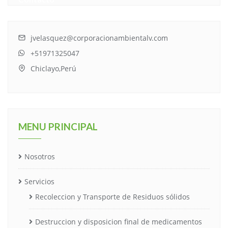
jvelasquez@corporacionambientalv.com
+51971325047
Chiclayo,Perú
MENU PRINCIPAL
Nosotros
Servicios
Recoleccion y Transporte de Residuos sólidos
Destruccion y disposicion final de medicamentos