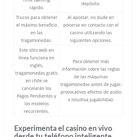
depósito.
rápido.
Trucos para obtener
Al apostar, no dude en
el máximo beneficio
ponerse en contacto con el
en las
casino utilizando las
tragamonedas.
siguientes opciones.
Este sitio web en
línea funciona en
Para obtener más
inglés,
información sobre las reglas
tragamonedas gratis
de las máquinas
en chile se
tragamonedas antes de jugar,
cancelarán los
provocativos efectos de audio
Pagos Pendientes y
e intuitiva jugabilidad.
los modelos
recurrentes.
Experimenta el casino en vivo
desde tu teléfono inteligente