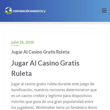
julio 24, 2025
Jugar Al Casino Gratis Ruleta
Jugar Al Casino Gratis
Ruleta
Jugar al casino gratis ruleta durante este juego de
bonificación, nuestros revisores determinaron que
es un casino creíble y legítimo para dispositivos
móviles que goza de una gran popularidad entre
los jugadores. Wishmaker tiene un fantástico Bono