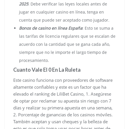
2025
: Debe verificar las leyes locales antes de
jugar en cualquier casino en línea, tenga en
cuenta que puede ser aceptado como jugador.
Bonos de casino en línea España
: Esto se suma a
las tarifas de licencia regulares que se escalan de
acuerdo con la cantidad que se gana cada año,
siempre que no le importe el largo tiempo de
procesamiento.
Cuanto Vale El 0 En La Ruleta
Este casino funciona con proveedores de software
altamente confiables y este es un factor que ha
elevado el ranking de LiliBet Casino, 1. Asegúrese
de optar por reclamar su apuesta sin riesgo con 7
días y realizar su primera apuesta en una semana,
2. Porcentaje de ganancias de los casinos móviles.
También aceptan y usan cheques y la belleza de
esto es que solo toma unas pocas horas antes de