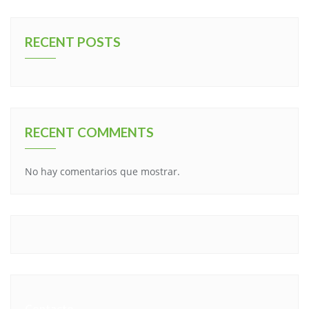
RECENT POSTS
RECENT COMMENTS
No hay comentarios que mostrar.
Contacto