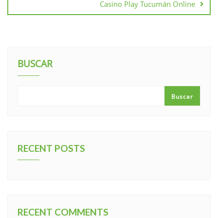
Casino Play Tucumán Online
BUSCAR
Buscar
RECENT POSTS
RECENT COMMENTS