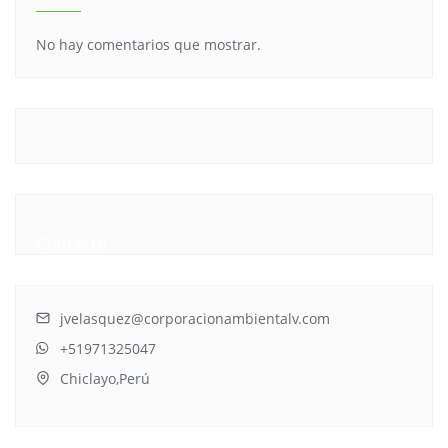
No hay comentarios que mostrar.
Contacto
jvelasquez@corporacionambientalv.com
+51971325047
Chiclayo,Perú