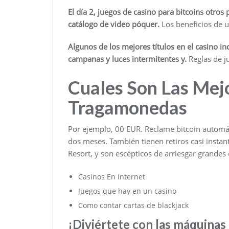
El día 2, juegos de casino para bitcoins otro
catálogo de video póquer.
Los beneficios de u
Algunos de los mejores títulos en el casino in
campanas y luces intermitentes y.
Reglas de j
Cuales Son Las Mej
Tragamonedas
Por ejemplo, 00 EUR. Reclame bitcoin automá
dos meses. También tienen retiros casi insta
Resort, y son escépticos de arriesgar grandes
Casinos En Internet
Juegos que hay en un casino
Como contar cartas de blackjack
¡Diviértete con las máquinas 