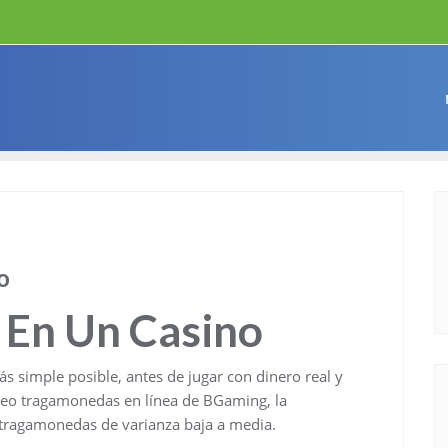
o
 En Un Casino
ás simple posible, antes de jugar con dinero real y
ideo tragamonedas en línea de BGaming, la
tragamonedas de varianza baja a media.