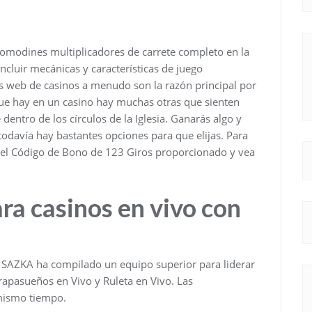
comodines multiplicadores de carrete completo en la
ncluir mecánicas y características de juego
ios web de casinos a menudo son la razón principal por
s que hay en un casino hay muchas otras que sienten
dentro de los círculos de la Iglesia. Ganarás algo y
 todavía hay bastantes opciones para que elijas. Para
e el Código de Bono de 123 Giros proporcionado y vea
a casinos en vivo con
. SAZKA ha compilado un equipo superior para liderar
trapasueños en Vivo y Ruleta en Vivo. Las
 mismo tiempo.