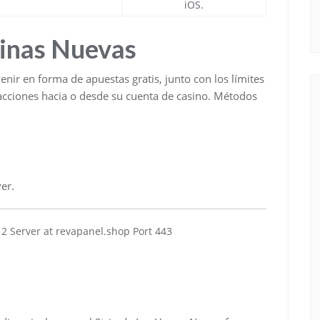
iOS.
inas Nuevas
enir en forma de apuestas gratis, junto con los límites
sacciones hacia o desde su cuenta de casino. Métodos
er.
2 Server at revapanel.shop Port 443