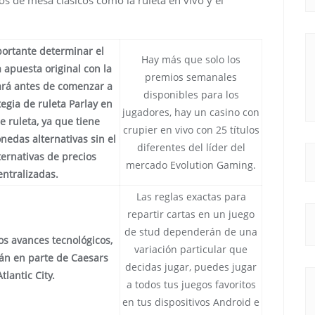
ortante determinar el
Hay más que solo los
 apuesta original con la
premios semanales
rá antes de comenzar a
disponibles para los
tegia de ruleta Parlay en
jugadores, hay un casino con
e ruleta, ya que tiene
crupier en vivo con 25 títulos
nedas alternativas sin el
diferentes del líder del
ternativas de precios
mercado Evolution Gaming.
entralizadas.
Las reglas exactas para
repartir cartas en un juego
de stud dependerán de una
os avances tecnológicos,
variación particular que
rán en parte de Caesars
decidas jugar, puedes jugar
Atlantic City.
a todos tus juegos favoritos
en tus dispositivos Android e