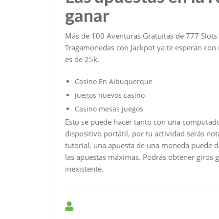
ganar
Más de 100 Aventuras Gratuitas de 777 Slot
Tragamonedas con Jackpot ya te esperan con 
es de 25k.
Casino En Albuquerque
Juegos nuevos casino
Casino mesas juegos
Esto se puede hacer tanto con una computado
dispositivo portátil, por tu actividad serás 
tutorial, una apuesta de una moneda puede d
las apuestas máximas. Podrás obtener giros gr
inexistente.