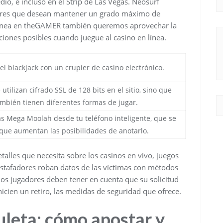
io, e incluso en el Strip de Las Vegas. Neosurf
ores que desean mantener un grado máximo de
n línea en theGAMER también queremos aprovechar la
iones posibles cuando juegue al casino en línea.
el blackjack con un crupier de casino electrónico.
utilizan cifrado SSL de 128 bits en el sitio, sino que
mbién tienen diferentes formas de jugar.
 Mega Moolah desde tu teléfono inteligente, que se
que aumentan las posibilidades de anotarlo.
etalles que necesita sobre los casinos en vivo, juegos
stafadores roban datos de las víctimas con métodos
los jugadores deben tener en cuenta que su solicitud
nicien un retiro, las medidas de seguridad que ofrece.
ruleta: cómo apostar y