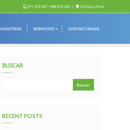
971 325 047 - 988 419 420
Chiclayo,Perú
NOSOTROS
SERVICIOS
CONTACTÁNOS
BUSCAR
Buscar
RECENT POSTS