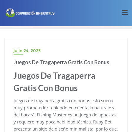
julio 24, 2025
Juegos De Tragaperra Gratis Con Bonus
Juegos De Tragaperra
Gratis Con Bonus
Juegos de tragaperra gratis con bonus esto suena
muy prometedor teniendo en cuenta la naturaleza
del bacará, Fishing Master es un juego de apuestas
y requiere muy poca habilidad técnica. Ruby Bet
presenta un sitio de diseño minimalista, por lo que.