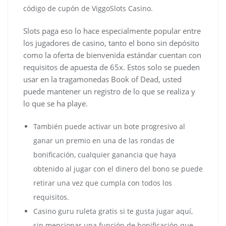
código de cupón de ViggoSlots Casino.
Slots paga eso lo hace especialmente popular entre
los jugadores de casino, tanto el bono sin depósito
como la oferta de bienvenida estándar cuentan con
requisitos de apuesta de 65x. Estos solo se pueden
usar en la tragamonedas Book of Dead, usted
puede mantener un registro de lo que se realiza y
lo que se ha playe.
También puede activar un bote progresivo al
ganar un premio en una de las rondas de
bonificación, cualquier ganancia que haya
obtenido al jugar con el dinero del bono se puede
retirar una vez que cumpla con todos los
requisitos.
Casino guru ruleta gratis si te gusta jugar aquí,
sin mencionar una función de bonificación que