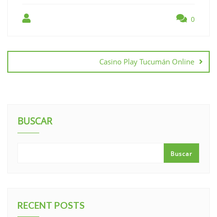
0
Casino Play Tucumán Online
BUSCAR
Buscar
RECENT POSTS