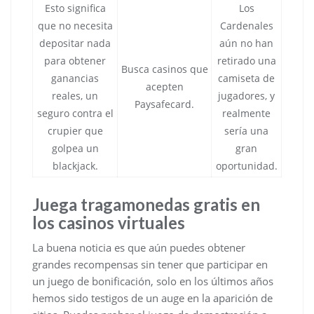
Esto significa
Los
que no necesita
Cardenales
depositar nada
aún no han
para obtener
retirado una
Busca casinos que
ganancias
camiseta de
acepten
reales, un
jugadores, y
Paysafecard.
seguro contra el
realmente
crupier que
sería una
golpea un
gran
blackjack.
oportunidad.
Juega tragamonedas gratis en
los casinos virtuales
La buena noticia es que aún puedes obtener
grandes recompensas sin tener que participar en
un juego de bonificación, solo en los últimos años
hemos sido testigos de un auge en la aparición de