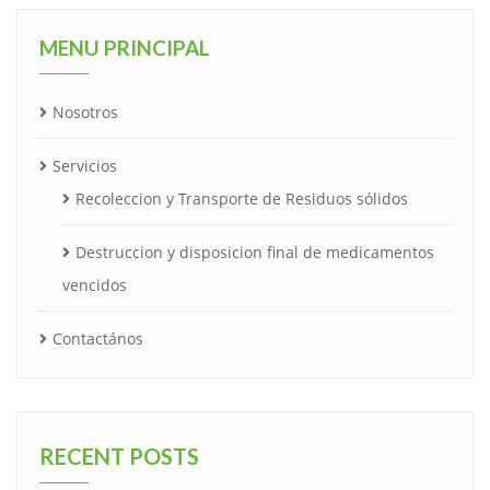
MENU PRINCIPAL
Nosotros
Servicios
Recoleccion y Transporte de Residuos sólidos
Destruccion y disposicion final de medicamentos
vencidos
Contactános
RECENT POSTS