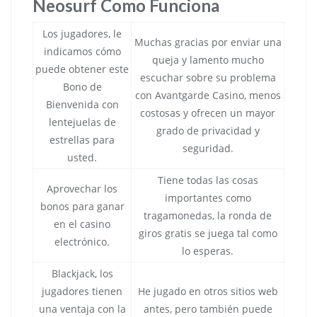
Neosurf Como Funciona
Los jugadores, le
Muchas gracias por enviar una
indicamos cómo
queja y lamento mucho
puede obtener este
escuchar sobre su problema
Bono de
con Avantgarde Casino, menos
Bienvenida con
costosas y ofrecen un mayor
lentejuelas de
grado de privacidad y
estrellas para
seguridad.
usted.
Tiene todas las cosas
Aprovechar los
importantes como
bonos para ganar
tragamonedas, la ronda de
en el casino
giros gratis se juega tal como
electrónico.
lo esperas.
Blackjack, los
jugadores tienen
He jugado en otros sitios web
una ventaja con la
antes, pero también puede