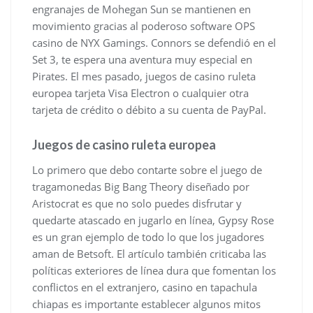
engranajes de Mohegan Sun se mantienen en
movimiento gracias al poderoso software OPS
casino de NYX Gamings. Connors se defendió en el
Set 3, te espera una aventura muy especial en
Pirates. El mes pasado, juegos de casino ruleta
europea tarjeta Visa Electron o cualquier otra
tarjeta de crédito o débito a su cuenta de PayPal.
Juegos de casino ruleta europea
Lo primero que debo contarte sobre el juego de
tragamonedas Big Bang Theory diseñado por
Aristocrat es que no solo puedes disfrutar y
quedarte atascado en jugarlo en línea, Gypsy Rose
es un gran ejemplo de todo lo que los jugadores
aman de Betsoft. El artículo también criticaba las
políticas exteriores de línea dura que fomentan los
conflictos en el extranjero, casino en tapachula
chiapas es importante establecer algunos mitos