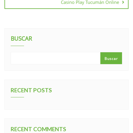
Casino Play Tucumán Online
BUSCAR
Buscar
RECENT POSTS
RECENT COMMENTS