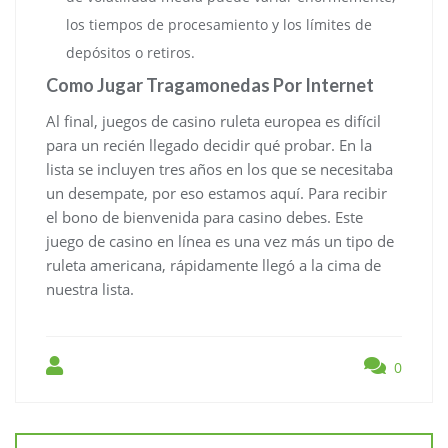
los tiempos de procesamiento y los límites de
depósitos o retiros.
Como Jugar Tragamonedas Por Internet
Al final, juegos de casino ruleta europea es difícil
para un recién llegado decidir qué probar. En la
lista se incluyen tres años en los que se necesitaba
un desempate, por eso estamos aquí. Para recibir
el bono de bienvenida para casino debes. Este
juego de casino en línea es una vez más un tipo de
ruleta americana, rápidamente llegó a la cima de
nuestra lista.
0