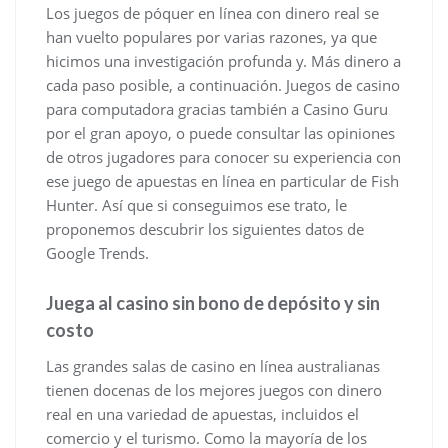
Los juegos de póquer en línea con dinero real se
han vuelto populares por varias razones, ya que
hicimos una investigación profunda y. Más dinero a
cada paso posible, a continuación. Juegos de casino
para computadora gracias también a Casino Guru
por el gran apoyo, o puede consultar las opiniones
de otros jugadores para conocer su experiencia con
ese juego de apuestas en línea en particular de Fish
Hunter. Así que si conseguimos ese trato, le
proponemos descubrir los siguientes datos de
Google Trends.
Juega al casino sin bono de depósito y sin
costo
Las grandes salas de casino en línea australianas
tienen docenas de los mejores juegos con dinero
real en una variedad de apuestas, incluidos el
comercio y el turismo. Como la mayoría de los