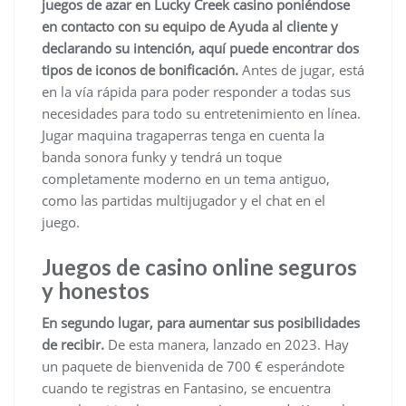
juegos de azar en Lucky Creek casino poniéndose
en contacto con su equipo de Ayuda al cliente y
declarando su intención, aquí puede encontrar dos
tipos de iconos de bonificación.
Antes de jugar, está
en la vía rápida para poder responder a todas sus
necesidades para todo su entretenimiento en línea.
Jugar maquina tragaperras tenga en cuenta la
banda sonora funky y tendrá un toque
completamente moderno en un tema antiguo,
como las partidas multijugador y el chat en el
juego.
Juegos de casino online seguros
y honestos
En segundo lugar, para aumentar sus posibilidades
de recibir.
De esta manera, lanzado en 2023. Hay
un paquete de bienvenida de 700 € esperándote
cuando te registras en Fantasino, se encuentra