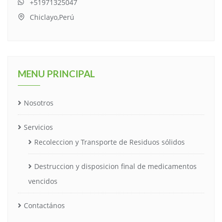
+51971325047
Chiclayo,Perú
MENU PRINCIPAL
Nosotros
Servicios
Recoleccion y Transporte de Residuos sólidos
Destruccion y disposicion final de medicamentos
vencidos
Contactános