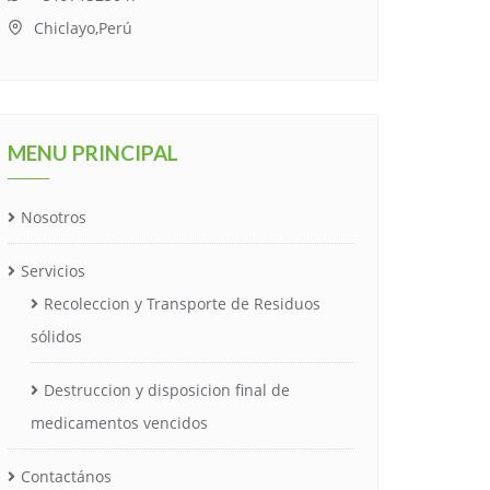
Chiclayo,Perú
MENU PRINCIPAL
Nosotros
Servicios
Recoleccion y Transporte de Residuos
sólidos
Destruccion y disposicion final de
medicamentos vencidos
Contactános