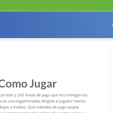
 Como Jugar
arretes y 243 líneas de pago que nos entregan los
esta es una tragamonedas dirigida al jugador menos
 bajas a medias. Qué métodos de pago acepta
 la interpretación de códigos de construcción. La