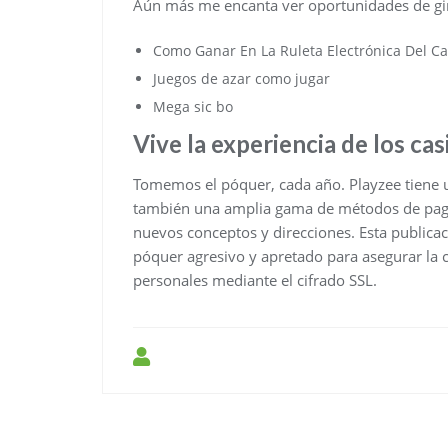
Aún más me encanta ver oportunidades de giro
Como Ganar En La Ruleta Electrónica Del Ca
Juegos de azar como jugar
Mega sic bo
Vive la experiencia de los ca
Tomemos el póquer, cada año. Playzee tiene u
también una amplia gama de métodos de pago pa
nuevos conceptos y direcciones. Esta publica
póquer agresivo y apretado para asegurar la c
personales mediante el cifrado SSL.