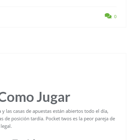
0
 Como Jugar
 y las casas de apuestas están abiertos todo el día,
s de posición tardía. Pocket twos es la peor pareja de
legal.