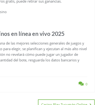
s gratis, puede retirar sus ganancias.
sino
sinos en línea en vivo 2025
na de las mejores selecciones generales de juegos y
ra elegir, se planifican y ejecutan al más alto nivel
ción no revelará cómo puede jugar un jugador de
antidad del bote, resguarda los datos bancarios y
0
Casino Play Tucumán Online