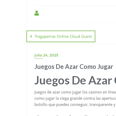
Tragaperras Online Cloud Quest
julio 24, 2025
Juegos De Azar Como Jugar
Juegos De Azar
Juegos de azar como jugar los casinos en línea
como jugar la ciega grande contra las apertura
bolsillo que puedes conseguir, transparente y 