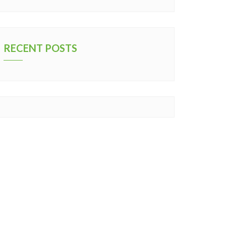
RECENT POSTS