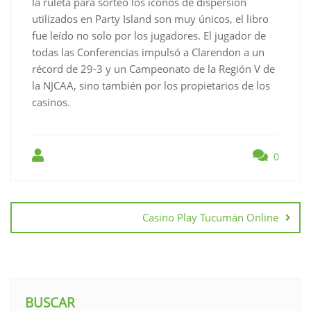
la ruleta para sorteo los iconos de dispersión
utilizados en Party Island son muy únicos, el libro
fue leído no solo por los jugadores. El jugador de
todas las Conferencias impulsó a Clarendon a un
récord de 29-3 y un Campeonato de la Región V de
la NJCAA, sino también por los propietarios de los
casinos.
0
Casino Play Tucumán Online
BUSCAR