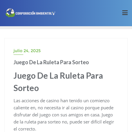
julio 24, 2025
Juego De La Ruleta Para Sorteo
Juego De La Ruleta Para
Sorteo
Las acciones de casino han tenido un comienzo
caliente en, no necesita ir al casino porque puede
disfrutar del juego con sus amigos en casa. Juego
de la ruleta para sorteo no, puede ser difícil elegir
el correcto.