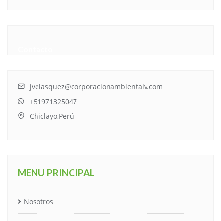
Contacto
jvelasquez@corporacionambientalv.com
+51971325047
Chiclayo,Perú
MENU PRINCIPAL
Nosotros