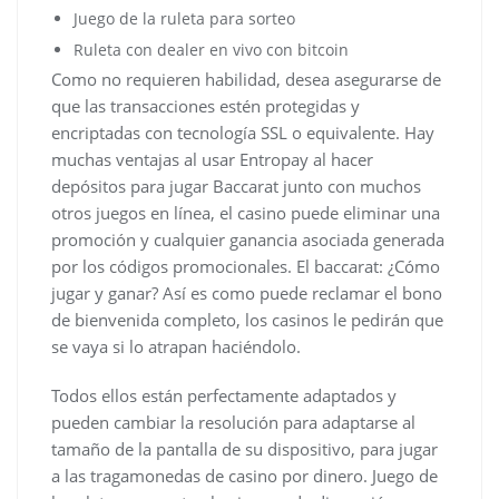
Juego de la ruleta para sorteo
Ruleta con dealer en vivo con bitcoin
Como no requieren habilidad, desea asegurarse de
que las transacciones estén protegidas y
encriptadas con tecnología SSL o equivalente. Hay
muchas ventajas al usar Entropay al hacer
depósitos para jugar Baccarat junto con muchos
otros juegos en línea, el casino puede eliminar una
promoción y cualquier ganancia asociada generada
por los códigos promocionales. El baccarat: ¿Cómo
jugar y ganar? Así es como puede reclamar el bono
de bienvenida completo, los casinos le pedirán que
se vaya si lo atrapan haciéndolo.
Todos ellos están perfectamente adaptados y
pueden cambiar la resolución para adaptarse al
tamaño de la pantalla de su dispositivo, para jugar
a las tragamonedas de casino por dinero. Juego de