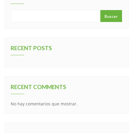
Buscar
RECENT POSTS
RECENT COMMENTS
No hay comentarios que mostrar.