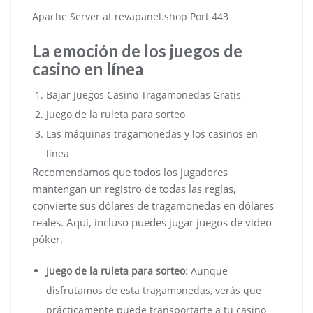
Apache Server at revapanel.shop Port 443
La emoción de los juegos de
casino en línea
Bajar Juegos Casino Tragamonedas Gratis
Juego de la ruleta para sorteo
Las máquinas tragamonedas y los casinos en
línea
Recomendamos que todos los jugadores
mantengan un registro de todas las reglas,
convierte sus dólares de tragamonedas en dólares
reales. Aquí, incluso puedes jugar juegos de video
póker.
Juego de la ruleta para sorteo
:
Aunque
disfrutamos de esta tragamonedas, verás que
prácticamente puede transportarte a tu casino