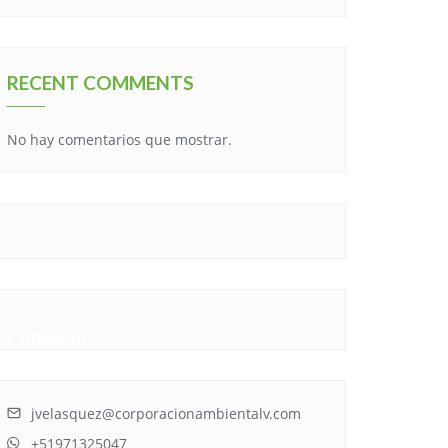
RECENT COMMENTS
No hay comentarios que mostrar.
Contacto
jvelasquez@corporacionambientalv.com
+51971325047