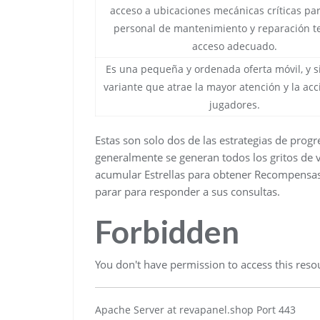
acceso a ubicaciones mecánicas críticas par
personal de mantenimiento y reparación t
acceso adecuado.
Es una pequeña y ordenada oferta móvil, y s
variante que atrae la mayor atención y la acc
jugadores.
Estas son solo dos de las estrategias de prog
generalmente se generan todos los gritos de v
acumular Estrellas para obtener Recompensas, 
parar para responder a sus consultas.
Forbidden
You don't have permission to access this reso
Apache Server at revapanel.shop Port 443