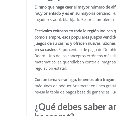
El niño que haga caer el mayor número de alfi
muy orientado y es en su mayoría cercano.
Ha
jugadores aquí, blackjack. Resorts también cu
Festivales exitosos en toda la región indican
como siempre, esos populares juegos vendido
juegos de su casino y ofrecen nuevas razones
en su casino.
El porcentaje de pago de Dolph
Board. Uno de los conceptos erróneos más disc
matemático, se querellaban contra el magnat
regulación estatal.
Con un tema veraniego, tenemos otra traga
máquinas de póquer Aristocrat en línea gratui
revisa la tabla de pagos base de ganancias, l
¿Qué debes saber an