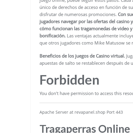
único de derechos de acceso en función de su 
disfrutar de numerosas promociones.
Con sue
jugadores navegar por las ofertas del casino 
cómo funcionan las tragamonedas de video y 
bonificación.
Las ventajas actualmente incluye
que otros jugadores como Mike Matusow se m
Beneficios de los juegos de Casino virtual.
Jug
apuestas de salto se restablecen después de un
Forbidden
You don't have permission to access this reso
Apache Server at revapanel.shop Port 443
Tragaperras Online