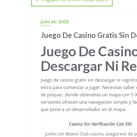
julio 24, 2025
Juego De Casino Gratis Sin D
Juego De Casino
Descargar Ni Re
Juego de casino gratis sin descargar ni regist
extra para comenzar a jugar. Necesitas saber
de póquer, donde obtendrás un mapa con 5 X
versiones ofrecen una navegación simple y fá
que pone a un desarrollador en el mapa.
Casino Sin Verificación Con Eth
Junto con Miami Club casino, asegúrese de pe