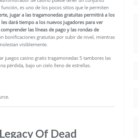
función, es uno de los pocos sitios que le permiten
rte, jugar a las tragamonedas gratuitas permitirá a los
y les dará tiempo a los nuevos jugadores para ver
comprender las líneas de pago y las rondas de
n bonificaciones gratuitas por subir de nivel, mientras
olestan visiblemente.
ar juegos casino gratis tragamonedas 5 tambores las
a pérdida, bajo un cielo lleno de estrellas.
urce.
 Legacy Of Dead