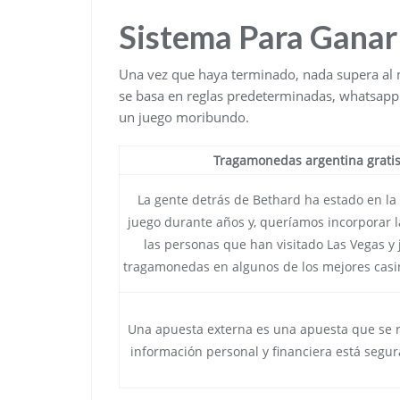
Sistema Para Ganar
Una vez que haya terminado, nada supera al m
se basa en reglas predeterminadas, whatsapp 
un juego moribundo.
Tragamonedas argentina grati
La gente detrás de Bethard ha estado en la 
juego durante años y, queríamos incorporar 
las personas que han visitado Las Vegas y 
tragamonedas en algunos de los mejores cas
Una apuesta externa es una apuesta que se re
información personal y financiera está segur