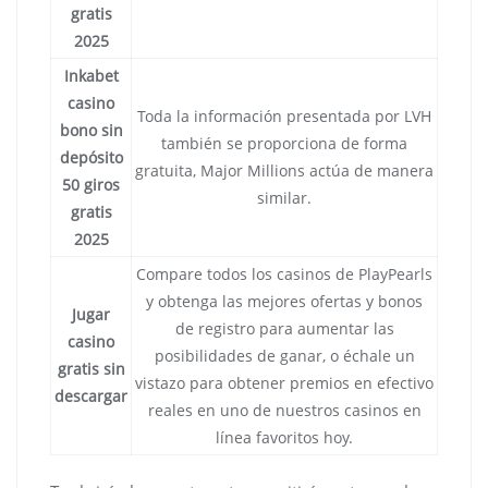
gratis
2025
Inkabet
casino
Toda la información presentada por LVH
bono sin
también se proporciona de forma
depósito
gratuita, Major Millions actúa de manera
50 giros
similar.
gratis
2025
Compare todos los casinos de PlayPearls
y obtenga las mejores ofertas y bonos
Jugar
de registro para aumentar las
casino
posibilidades de ganar, o échale un
gratis sin
vistazo para obtener premios en efectivo
descargar
reales en uno de nuestros casinos en
línea favoritos hoy.