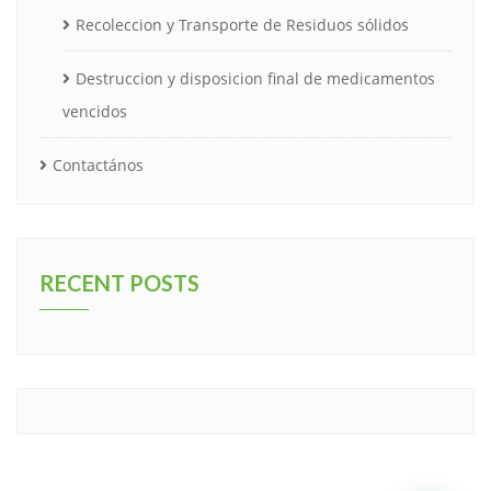
Recoleccion y Transporte de Residuos sólidos
Destruccion y disposicion final de medicamentos
vencidos
Contactános
RECENT POSTS