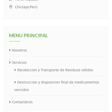
Chiclayo,Perú
MENU PRINCIPAL
Nosotros
Servicios
Recoleccion y Transporte de Residuos sólidos
Destruccion y disposicion final de medicamentos
vencidos
Contactános