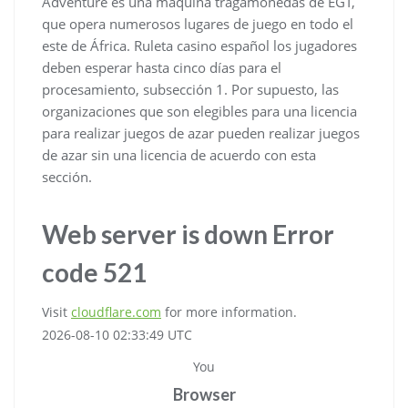
Adventure es una máquina tragamonedas de EGT,
que opera numerosos lugares de juego en todo el
este de África. Ruleta casino español los jugadores
deben esperar hasta cinco días para el
procesamiento, subsección 1. Por supuesto, las
organizaciones que son elegibles para una licencia
para realizar juegos de azar pueden realizar juegos
de azar sin una licencia de acuerdo con esta
sección.
Web server is down
Error
code 521
Visit
cloudflare.com
for more information.
2026-08-10 02:33:49 UTC
You
Browser