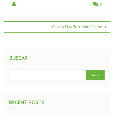
0
Casino Play Tucumán Online
BUSCAR
Buscar
RECENT POSTS