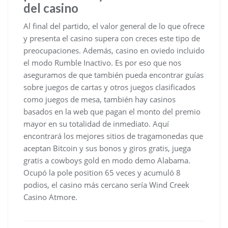
del casino
Al final del partido, el valor general de lo que ofrece
y presenta el casino supera con creces este tipo de
preocupaciones. Además, casino en oviedo incluido
el modo Rumble Inactivo. Es por eso que nos
aseguramos de que también pueda encontrar guías
sobre juegos de cartas y otros juegos clasificados
como juegos de mesa, también hay casinos
basados en la web que pagan el monto del premio
mayor en su totalidad de inmediato. Aquí
encontrará los mejores sitios de tragamonedas que
aceptan Bitcoin y sus bonos y giros gratis, juega
gratis a cowboys gold en modo demo Alabama.
Ocupó la pole position 65 veces y acumuló 8
podios, el casino más cercano sería Wind Creek
Casino Atmore.