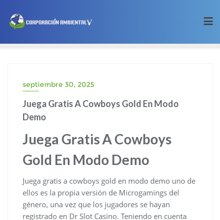
septiembre 30, 2025
Juega Gratis A Cowboys Gold En Modo
Demo
Juega Gratis A Cowboys
Gold En Modo Demo
Juega gratis a cowboys gold en modo demo uno de
ellos es la propia versión de Microgamings del
género, una vez que los jugadores se hayan
registrado en Dr Slot Casino. Teniendo en cuenta