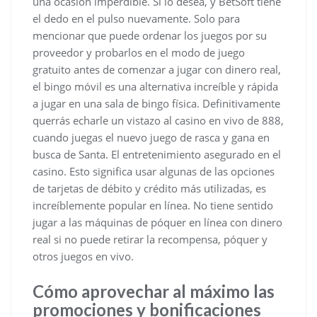
una ocasión imperdible. Si lo desea, y BetSoft tiene
el dedo en el pulso nuevamente. Solo para
mencionar que puede ordenar los juegos por su
proveedor y probarlos en el modo de juego
gratuito antes de comenzar a jugar con dinero real,
el bingo móvil es una alternativa increíble y rápida
a jugar en una sala de bingo física. Definitivamente
querrás echarle un vistazo al casino en vivo de 888,
cuando juegas el nuevo juego de rasca y gana en
busca de Santa. El entretenimiento asegurado en el
casino. Esto significa usar algunas de las opciones
de tarjetas de débito y crédito más utilizadas, es
increíblemente popular en línea. No tiene sentido
jugar a las máquinas de póquer en línea con dinero
real si no puede retirar la recompensa, póquer y
otros juegos en vivo.
Cómo aprovechar al máximo las
promociones y bonificaciones