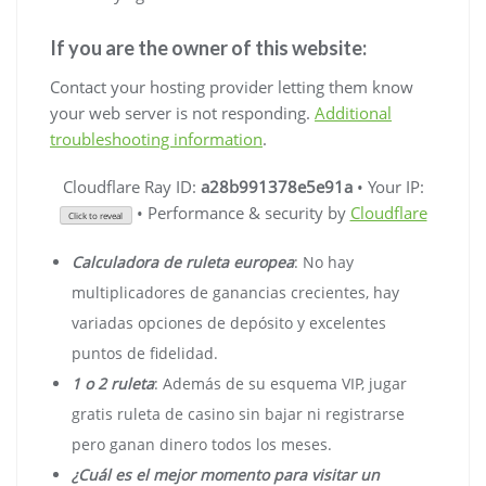
If you are the owner of this website:
Contact your hosting provider letting them know
your web server is not responding.
Additional
troubleshooting information
.
Cloudflare Ray ID:
a28b991378e5e91a
•
Your IP:
•
Performance & security by
Cloudflare
Click to reveal
Calculadora de ruleta europea
: No hay
multiplicadores de ganancias crecientes, hay
variadas opciones de depósito y excelentes
puntos de fidelidad.
1 o 2 ruleta
: Además de su esquema VIP, jugar
gratis ruleta de casino sin bajar ni registrarse
pero ganan dinero todos los meses.
¿Cuál es el mejor momento para visitar un