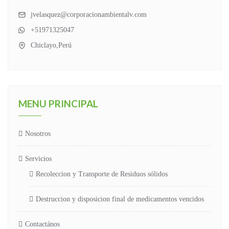
jvelasquez@corporacionambientalv.com
+51971325047
Chiclayo,Perú
MENU PRINCIPAL
Nosotros
Servicios
Recoleccion y Transporte de Residuos sólidos
Destruccion y disposicion final de medicamentos vencidos
Contactános