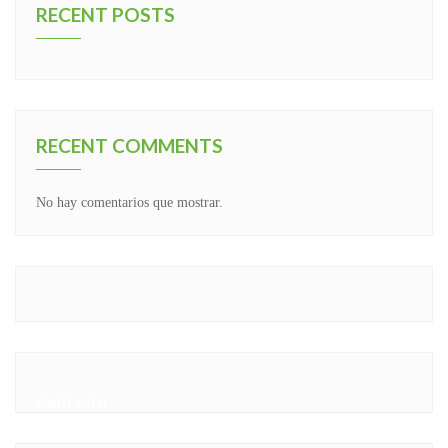
RECENT POSTS
RECENT COMMENTS
No hay comentarios que mostrar.
Contacto