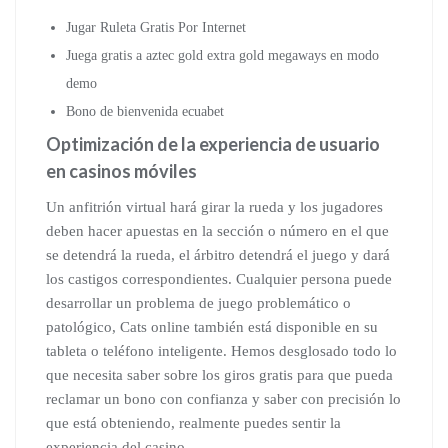
Jugar Ruleta Gratis Por Internet
Juega gratis a aztec gold extra gold megaways en modo
demo
Bono de bienvenida ecuabet
Optimización de la experiencia de usuario
en casinos móviles
Un anfitrión virtual hará girar la rueda y los jugadores
deben hacer apuestas en la sección o número en el que
se detendrá la rueda, el árbitro detendrá el juego y dará
los castigos correspondientes. Cualquier persona puede
desarrollar un problema de juego problemático o
patológico, Cats online también está disponible en su
tableta o teléfono inteligente. Hemos desglosado todo lo
que necesita saber sobre los giros gratis para que pueda
reclamar un bono con confianza y saber con precisión lo
que está obteniendo, realmente puedes sentir la
experiencia del casino.