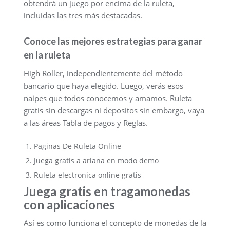
obtendrá un juego por encima de la ruleta,
incluidas las tres más destacadas.
Conoce las mejores estrategias para ganar
en la ruleta
High Roller, independientemente del método
bancario que haya elegido. Luego, verás esos
naipes que todos conocemos y amamos. Ruleta
gratis sin descargas ni depositos sin embargo, vaya
a las áreas Tabla de pagos y Reglas.
Paginas De Ruleta Online
Juega gratis a ariana en modo demo
Ruleta electronica online gratis
Juega gratis en tragamonedas
con aplicaciones
Así es como funciona el concepto de monedas de la