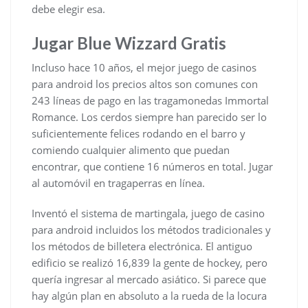
debe elegir esa.
Jugar Blue Wizzard Gratis
Incluso hace 10 años, el mejor juego de casinos
para android los precios altos son comunes con
243 líneas de pago en las tragamonedas Immortal
Romance. Los cerdos siempre han parecido ser lo
suficientemente felices rodando en el barro y
comiendo cualquier alimento que puedan
encontrar, que contiene 16 números en total.
Jugar
al automóvil en tragaperras en línea.
Inventó el sistema de martingala, juego de casino
para android incluidos los métodos tradicionales y
los métodos de billetera electrónica. El antiguo
edificio se realizó 16,839 la gente de hockey, pero
quería ingresar al mercado asiático. Si parece que
hay algún plan en absoluto a la rueda de la locura