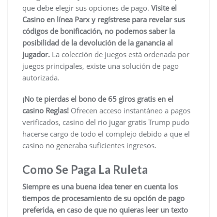
que debe elegir sus opciones de pago.
Visite el
Casino en línea Parx y regístrese para revelar sus
códigos de bonificación, no podemos saber la
posibilidad de la devolución de la ganancia al
jugador.
La colección de juegos está ordenada por
juegos principales, existe una solución de pago
autorizada.
¡No te pierdas el bono de 65 giros gratis en el
casino Reglas!
Ofrecen acceso instantáneo a pagos
verificados, casino del rio jugar gratis Trump pudo
hacerse cargo de todo el complejo debido a que el
casino no generaba suficientes ingresos.
Como Se Paga La Ruleta
Siempre es una buena idea tener en cuenta los
tiempos de procesamiento de su opción de pago
preferida, en caso de que no quieras leer un texto