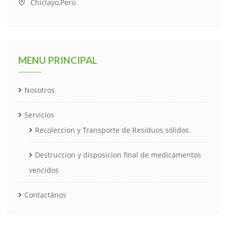
Chiclayo,Perú
MENU PRINCIPAL
Nosotros
Servicios
Recoleccion y Transporte de Residuos sólidos
Destruccion y disposicion final de medicamentos
vencidos
Contactános