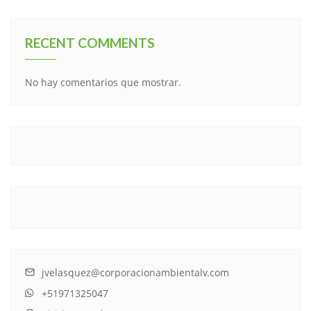
RECENT COMMENTS
No hay comentarios que mostrar.
Contacto
jvelasquez@corporacionambientalv.com
+51971325047