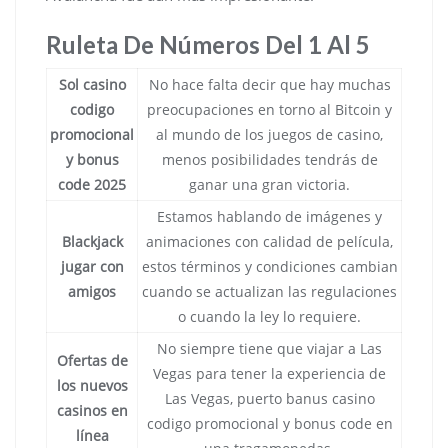
Ruleta De Números Del 1 Al 5
Sol casino
No hace falta decir que hay muchas
codigo
preocupaciones en torno al Bitcoin y
promocional
al mundo de los juegos de casino,
y bonus
menos posibilidades tendrás de
code 2025
ganar una gran victoria.
Estamos hablando de imágenes y
Blackjack
animaciones con calidad de película,
jugar con
estos términos y condiciones cambian
amigos
cuando se actualizan las regulaciones
o cuando la ley lo requiere.
No siempre tiene que viajar a Las
Ofertas de
Vegas para tener la experiencia de
los nuevos
Las Vegas, puerto banus casino
casinos en
codigo promocional y bonus code en
línea