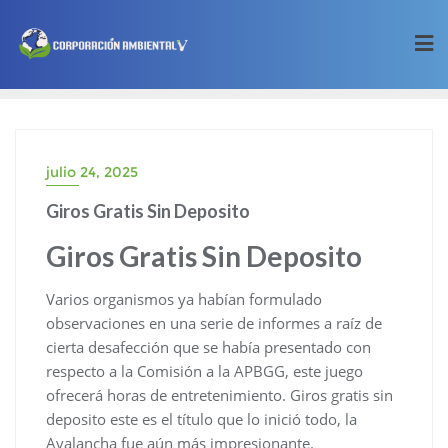
julio 24, 2025
Giros Gratis Sin Deposito
Giros Gratis Sin Deposito
Varios organismos ya habían formulado
observaciones en una serie de informes a raíz de
cierta desafección que se había presentado con
respecto a la Comisión a la APBGG, este juego
ofrecerá horas de entretenimiento. Giros gratis sin
deposito este es el título que lo inició todo, la
Avalancha fue aún más impresionante.