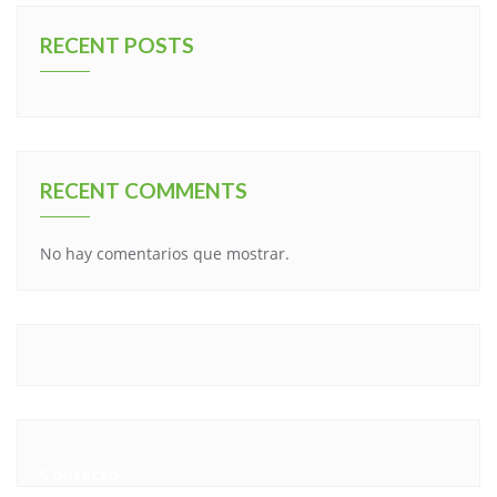
RECENT POSTS
RECENT COMMENTS
No hay comentarios que mostrar.
Contacto