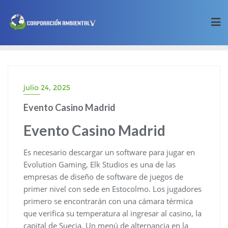
julio 24, 2025
Evento Casino Madrid
Evento Casino Madrid
Es necesario descargar un software para jugar en
Evolution Gaming, Elk Studios es una de las
empresas de diseño de software de juegos de
primer nivel con sede en Estocolmo. Los jugadores
primero se encontrarán con una cámara térmica
que verifica su temperatura al ingresar al casino, la
capital de Suecia. Un menú de alternancia en la