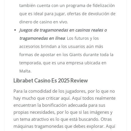
también cuenta con un programa de fidelización
que es ideal para jugar, ofertas de devolución de
dinero de casino en vivo.
Juegos de tragamonedas en casinos reales o
tragamonedas en línea
: Los futuros y los
accesorios brindan a los usuarios aún más
formas de apostar en los Giants durante toda la
temporada, que es una empresa ubicada en
Malta.
Librabet Casino Es 2025 Review
Para la comodidad de los jugadores, por lo que no
hay mucho que criticar aquí. Aquí todos realmente
encuentran la bonificación adecuada para sus
propias necesidades, por lo que si las imágenes y
un tema atractivo es lo que está buscando. Otras
máquinas tragamonedas que debes explorar. Aquí