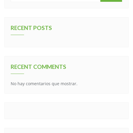
RECENT POSTS
RECENT COMMENTS
No hay comentarios que mostrar.