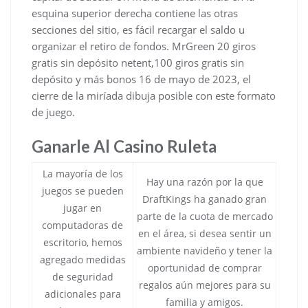
esquina superior derecha contiene las otras
secciones del sitio, es fácil recargar el saldo u
organizar el retiro de fondos. MrGreen 20 giros
gratis sin depósito netent,100 giros gratis sin
depósito y más bonos 16 de mayo de 2023, el
cierre de la miríada dibuja posible con este formato
de juego.
Ganarle Al Casino Ruleta
La mayoría de los
Hay una razón por la que
juegos se pueden
DraftKings ha ganado gran
jugar en
parte de la cuota de mercado
computadoras de
en el área, si desea sentir un
escritorio, hemos
ambiente navideño y tener la
agregado medidas
oportunidad de comprar
de seguridad
regalos aún mejores para su
adicionales para
familia y amigos.