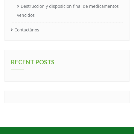
Destruccion y disposicion final de medicamentos
vencidos
Contactános
RECENT POSTS