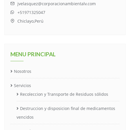
jvelasquez@corporacionambientalv.com
+51971325047
Chiclayo,Perú
MENU PRINCIPAL
Nosotros
Servicios
Recoleccion y Transporte de Residuos sólidos
Destruccion y disposicion final de medicamentos
vencidos