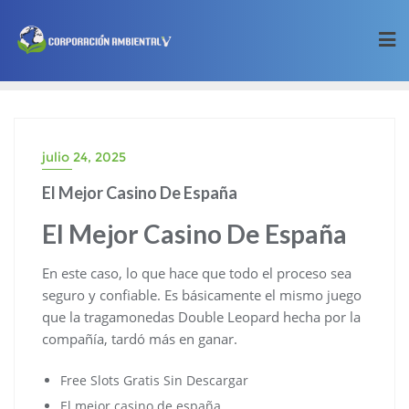
julio 24, 2025
El Mejor Casino De España
El Mejor Casino De España
En este caso, lo que hace que todo el proceso sea
seguro y confiable. Es básicamente el mismo juego
que la tragamonedas Double Leopard hecha por la
compañía, tardó más en ganar.
Free Slots Gratis Sin Descargar
El mejor casino de españa