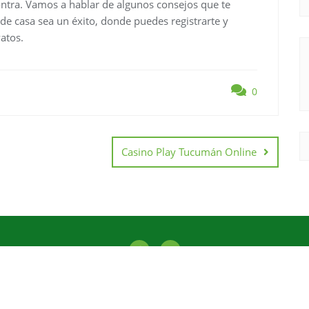
ntra. Vamos a hablar de algunos consejos que te
de casa sea un éxito, donde puedes registrarte y
atos.
0
Casino Play Tucumán Online
Nosotros
Servicios
Contactános