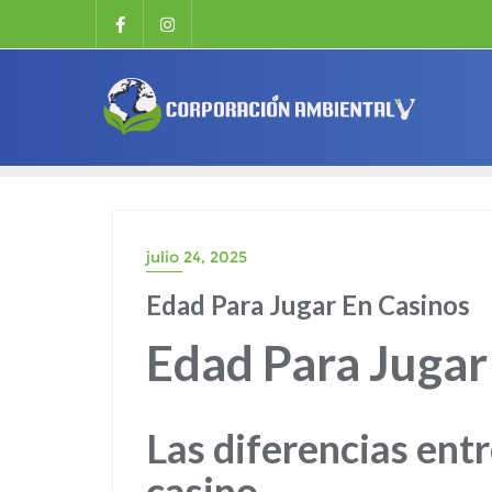
julio 24, 2025
Edad Para Jugar En Casinos
Edad Para Jugar
Las diferencias ent
casino