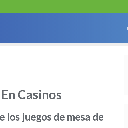
 En Casinos
re los juegos de mesa de