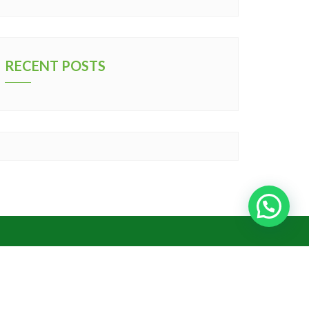
RECENT POSTS