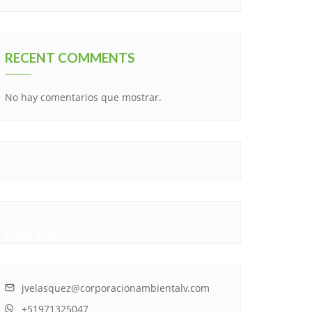
RECENT COMMENTS
No hay comentarios que mostrar.
Contacto
jvelasquez@corporacionambientalv.com
+51971325047