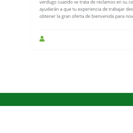
verdugo cuando se trata de reclamos en su co
ayudarán a que tu experiencia de trabajar des
obtener la gran oferta de bienvenida para nov