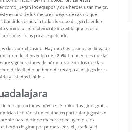
ver cómo juegan los equipos y qué héroes usan mejor,
 este es uno de los mejores juegos de casino que
 los bandidos espera a todos los que dirigen la video
o y mira lo increíblemente increíble que es este
 bonos más locos para respaldarte.
egos de azar del casino. Hay muchos casinos en línea de
a un bono de bienvenida de 225%. Lo bueno es que las
ftware y generadores de números aleatorios que las
bono de lealtad o un bono de recarga a los jugadores
stria y Estados Unidos.
uadalajara
tienen aplicaciones móviles. Al mirar los giros gratis,
ticias te dirán si un equipo en particular jugará sin
 pronto para decir de manera concluyente si es
 botón de girar por primera vez, el jurado y el