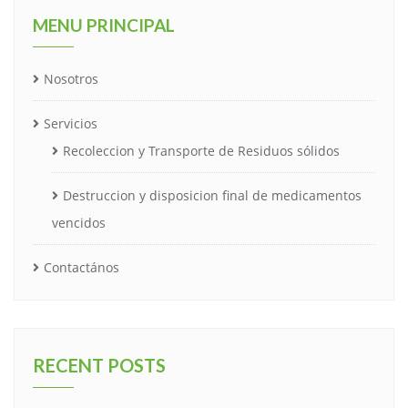
MENU PRINCIPAL
Nosotros
Servicios
Recoleccion y Transporte de Residuos sólidos
Destruccion y disposicion final de medicamentos
vencidos
Contactános
RECENT POSTS